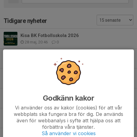
Tidigare nyheter
Kisa BK Fotbollsskola 2026
28 maj, 20:46
0
Inställd Kisapokal
25 maj, 20:44
1
Sponsoravtal med Grahns Bilar
4 maj, 19:44
0
ÅRSKORT 2026
Godkänn kakor
15 apr, 17:25
0
Vi använder oss av kakor (cookies) för att vår
webbplats ska fungera bra för dig. De används
KBK en del av Fritidskortet
även för webbanalys i syfte att hjälpa oss att
24 feb, 20:55
0
förbättra våra tjänster.
Så använder vi cookies
Viktig information!