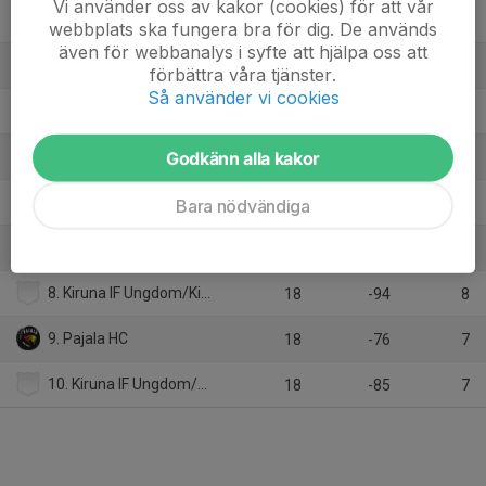
Vi använder oss av kakor (cookies) för att vår
2. Piteå HC 1
18
80
30
webbplats ska fungera bra för dig. De används
även för webbanalys i syfte att hjälpa oss att
3. Luleå HF 1
18
35
25
förbättra våra tjänster.
Så använder vi cookies
4. Brooklyn Tigers UHF 1
18
40
24
Godkänn alla kakor
5. Jokkmokks HF
18
12
20
6. Kalix HC
Bara nödvändiga
18
13
17
7. Malmbergets AIF/Jokkmokks HF
18
-40
8
8. Kiruna IF Ungdom/Kiruna IF 2
18
-94
8
9. Pajala HC
18
-76
7
10. Kiruna IF Ungdom/Kiruna IF 1
18
-85
7