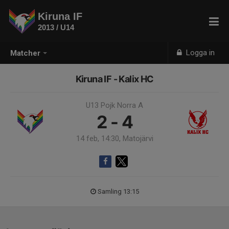
Kiruna IF
2013 / U14
Logga in
Matcher
Kiruna IF - Kalix HC
U13 Pojk Norra A
2 - 4
14 feb, 14:30, Matojärvi
Samling 13:15