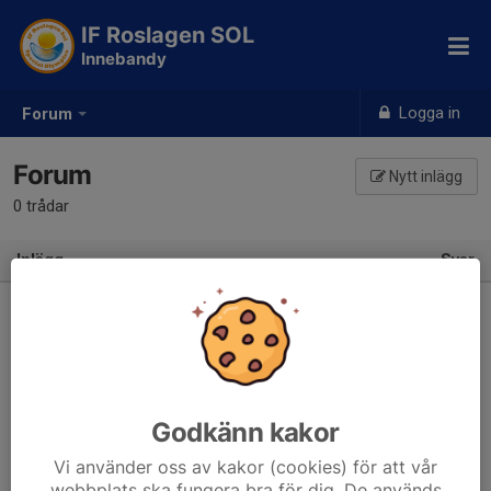
IF Roslagen SOL
Innebandy
Logga in
Forum
Forum
Nytt inlägg
0 trådar
Inlägg
Svar
Bli först med att skriva i forumet!
Klicka på
Nytt inlägg
uppe till höger.
Godkänn kakor
Vi använder oss av kakor (cookies) för att vår
webbplats ska fungera bra för dig. De används