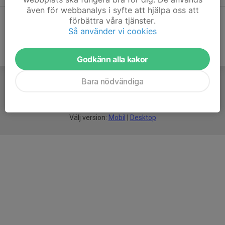
även för webbanalys i syfte att hjälpa oss att
förbättra våra tjänster.
Så använder vi cookies
Godkänn alla kakor
Bara nödvändiga
För
smarta
idrottsföreningar
Välj version:
Mobil
|
Desktop