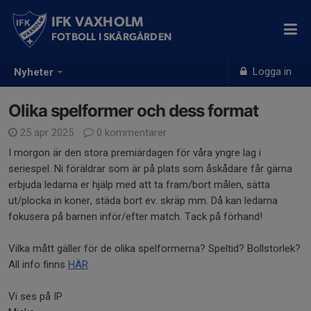
IFK VAXHOLM
FOTBOLL I SKÄRGÅRDEN
Logga in
Nyheter
Olika spelformer och dess format
25 apr 2025
0 kommentarer
I morgon är den stora premiärdagen för våra yngre lag i
seriespel. Ni föräldrar som är på plats som åskådare får gärna
erbjuda ledarna er hjälp med att ta fram/bort målen, sätta
ut/plocka in koner, städa bort ev. skräp mm. Då kan ledarna
fokusera på barnen inför/efter match. Tack på förhand!
Vilka mått gäller för de olika spelformerna? Speltid? Bollstorlek?
All info finns
HÄR
Vi ses på IP