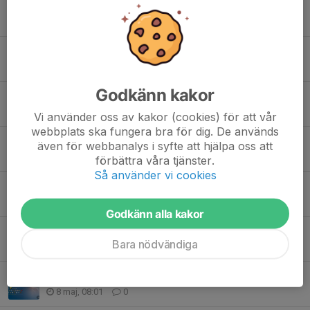
Information från föreningen
30 jun, 09:09
0
GLAD MIDSOMMAR
19 jun, 07:33
0
Godkänn kakor
Sista helgen med sanktan 5v5 och 7v7
6 jun, 16:38
0
Vi använder oss av kakor (cookies) för att vår
webbplats ska fungera bra för dig. De används
Träningskit, ledarkläder och matchtröjor
även för webbanalys i syfte att hjälpa oss att
24 maj, 09:36
0
förbättra våra tjänster.
Så använder vi cookies
Midsommarcamp 2026
15 maj, 07:27
0
Godkänn alla kakor
Veteranerna ångar på!
Bara nödvändiga
13 maj, 16:58
0
Tillsammans för ett bättre matchklimat 9-10 maj
8 maj, 08:01
0