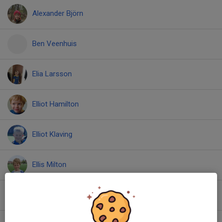
Alexander Björn
Ben Veenhuis
Elia Larsson
Elliot Hamilton
Elliot Klaving
Ellis Milton
Emil Alm