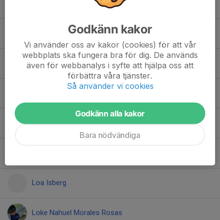
Fanny Henningsson
Godkänn kakor
Hjalmar Svenfelt
Vi använder oss av kakor (cookies) för att vår
webbplats ska fungera bra för dig. De används
Hjalmar von Essen
även för webbanalys i syfte att hjälpa oss att
förbättra våra tjänster.
Så använder vi cookies
Isaac Henriksson
Godkänn alla kakor
Joel Evanisto
Bara nödvändiga
Lilly Wahlstedt
Loa Isberg
Loke Nahuel Morales Rosas