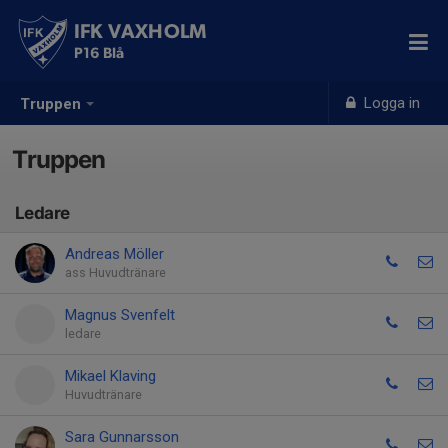
IFK VAXHOLM
P16 Blå
Logga in
Truppen
Truppen
Ledare
Andreas Möller
ass Huvudtränare
Magnus Svenfelt
ledare
Mikael Klaving
Huvudtränare
Sara Gunnarsson