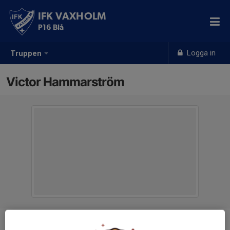
IFK VAXHOLM
P16 Blå
Logga in
Truppen
Victor Hammarström
Ålder
9 år