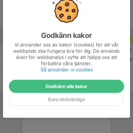
Godkänn kakor
ALLA SERIER
ALLA ÅR
Vi använder oss av kakor (cookies) för att vår
2026
7
0
0
0
webbplats ska fungera bra för dig. De används
även för webbanalys i syfte att hjälpa oss att
Totalt
7
0
0
0
förbättra våra tjänster.
Så använder vi cookies
Godkänn alla kakor
Bara nödvändiga