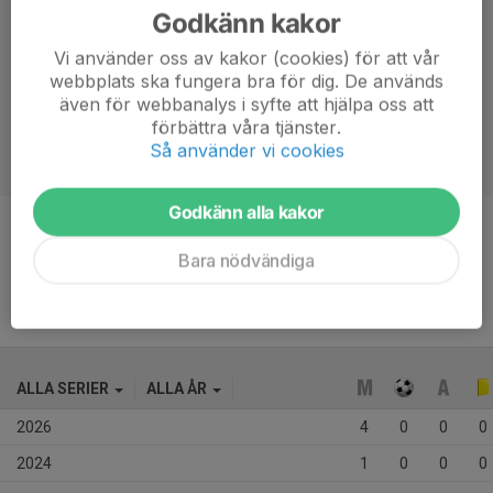
Godkänn kakor
Vi använder oss av kakor (cookies) för att vår
webbplats ska fungera bra för dig. De används
även för webbanalys i syfte att hjälpa oss att
förbättra våra tjänster.
Så använder vi cookies
Godkänn alla kakor
Ålder
10 år
Bara nödvändiga
ALLA SERIER
ALLA ÅR
2026
4
0
0
0
2024
1
0
0
0