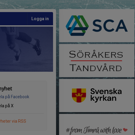
Logga in
nyhet
la på Facebook
la på X
heter via RSS