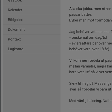
Gästbok
Alla ska jobba, men ni ha
Kalender
passar bättre.
Bildgalleri
Dyker man mot förmodan i
Dokument
Jag behöver veta senast 
- önskemål om dag/tid
Kontakt
- ev ersättare behöver 
Lagkonto
behöver vara över 18 år)
Vi kommer fördela ut pass
mellan varandra, några kan
bara veta isf så vi vet v
Skriv till mig på Messeng
svar så fördelar vi bara ut 
Med vänlig hälsning, Natha