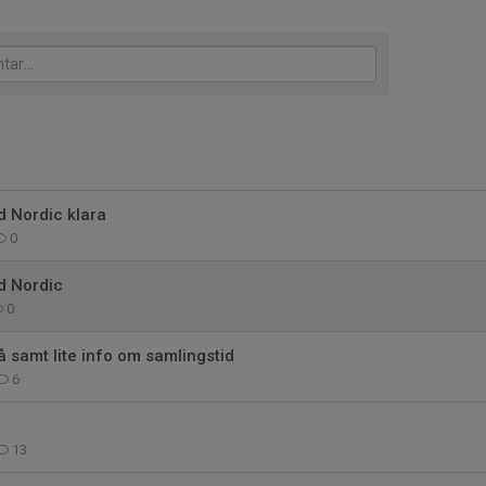
d Nordic klara
0
d Nordic
0
 samt lite info om samlingstid
6
13