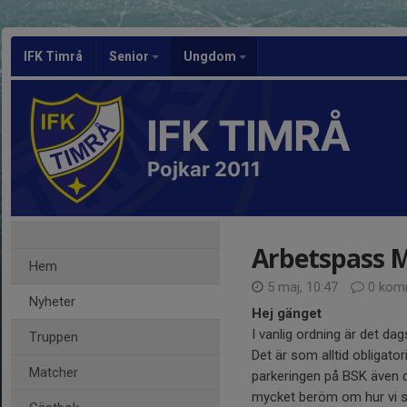
IFK Timrå
Senior
Ungdom
IFK TIMRÅ
Pojkar 2011
Arbetspass M
Hem
5 maj, 10:47
0 kom
Nyheter
Hej gänget
I vanlig ordning är det dag
Truppen
Det är som alltid obligato
Matcher
parkeringen på BSK även d
mycket beröm om hur vi sk