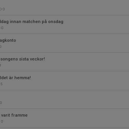
0
ddag innan matchen på onsdag
0
lagkonto
0
äsongens sista veckor!
3
uldet är hemma!
5
0
 varit framme
0