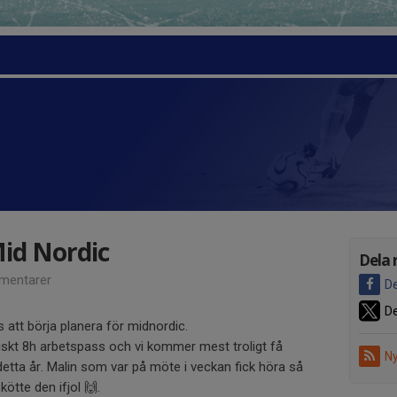
id Nordic
Dela 
mentarer
De
De
s att börja planera för midnordic.
riskt 8h arbetspass och vi kommer mest troligt få
Ny
etta år. Malin som var på möte i veckan fick höra så
ötte den ifjol 🙌.