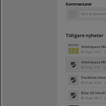
Kommentarer
Tidigare nyheter
Arbetspass Mi
18 jun, 16:31
Arbetspass Mi
5 maj, 10:47
Packlista Umeå
20 apr, 20:02
Bilar till Umeå!
14 apr, 08:37