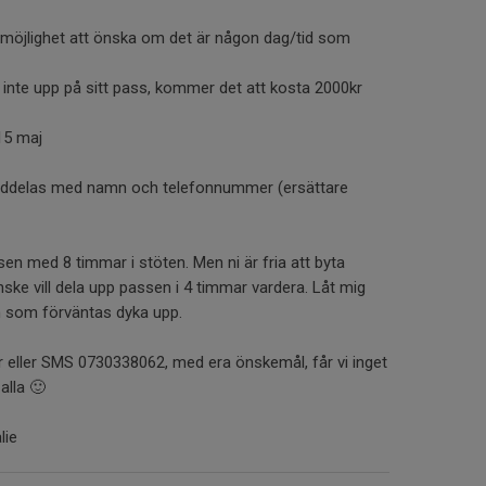
r möjlighet att önska om det är någon dag/tid som
nte upp på sitt pass, kommer det att kosta 2000kr
15 maj
meddelas med namn och telefonnummer (ersättare
en med 8 timmar i stöten. Men ni är fria att byta
ske vill dela upp passen i 4 timmar vardera. Låt mig
em som förväntas dyka upp.
er eller SMS 0730338062, med era önskemål, får vi inget
alla 🙂
lie