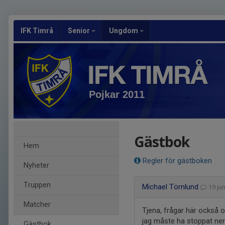
IFK Timrå
Senior
Ungdom
Pojkar 2011
Gästbok
Hem
Regler för gästboken
Nyheter
Truppen
Michael Törnlund
19 ju
Matcher
Tjena, frågar här också o
jag måste ha stoppat ner
Gästbok