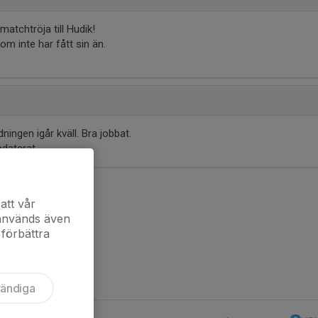
atchtröja till Hudik!
som inte har fått sin än.
23
ingen igår kväll. Bra jobbat.
pdaterat.
att vår
 används även
 förbättra
vändiga