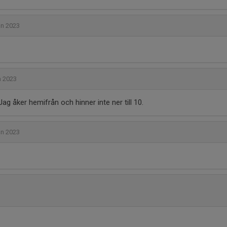
un 2023
n 2023
ag åker hemifrån och hinner inte ner till 10.
un 2023