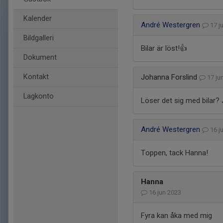
Kalender
André Westergren
17 j
Bildgalleri
Bilar är löst!👍
Dokument
Kontakt
Johanna Forslind
17 ju
Lagkonto
Löser det sig med bilar? J
André Westergren
16 j
Toppen, tack Hanna!
Hanna
16 jun 2023
Fyra kan åka med mig