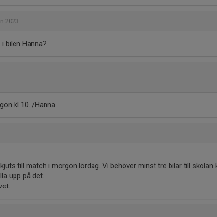
un 2023
 i bilen Hanna?
rgon kl 10. /Hanna
23
juts till match i morgon lördag. Vi behöver minst tre bilar till skolan k
la upp på det.
vet.
23