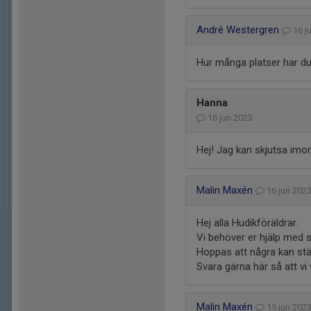
André Westergren
16 j
Hur många platser har du
Hanna
16 jun 2023
Hej! Jag kan skjutsa imo
Malin Maxén
16 jun 20
Hej alla Hudikföräldrar.
Vi behöver er hjälp med sk
Hoppas att några kan stäl
Svara gärna här så att vi 
Malin Maxén
15 jun 20