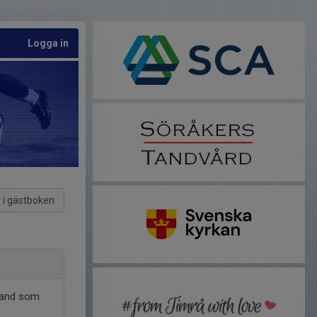
Logga in
 i gästboken
sband som