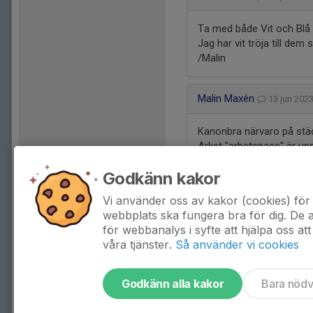
Ta med både Vit och Blå m
Jag har vit tröja till dem 
/Malin
Malin Maxén
13 jun 20
Kanonbra närvaro på städn
Arket "arbetspass" är up
Godkänn kakor
Vi använder oss av kakor (cookies) för 
webbplats ska fungera bra för dig. De
för webbanalys i syfte att hjälpa oss att
våra tjänster.
Så använder vi cookies
Godkänn alla kakor
Bara nöd