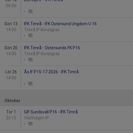
00:00
-
Sön 13
IFK Timrå - IFK Östersund Ungdom U 16
14:00
Timrå IP Konstgräs
-
Sön 20
IFK Timrå - Östersunds FK P16
14:00
Timrå IP Konstgräs
-
Lör 26
Ås IF P15-17 2026 - IFK Timrå
14:00
-
Oktober
Tor 1
GIF Sundsvall P16 - IFK Timrå
20:15
Västhagen IP
-