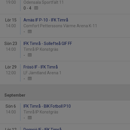
19:00
Odensala Sportfält 11
0
-
4
Lör 15
Arnäs IF P-10 - IFK Timrå
14:00
Comfort Petterssons Värme Arena K-11
-
Sön 23
IFK Timrå - Sollefteå GIF FF
14:00
Timrå IP Konstgräs
-
Lör 29
Frösö IF - IFK Timrå
12:00
LF Jämtland Arena 1
-
September
Sön 6
IFK Timrå - BIK Fotboll P10
14:00
Timrå IP Konstgräs
-
Lör 12
Domsjö IF - IFK Timrå