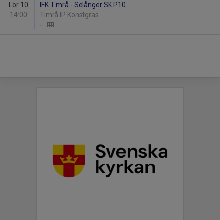
Lör 10
IFK Timrå - Selånger SK P10
14:00
Timrå IP Konstgräs
-