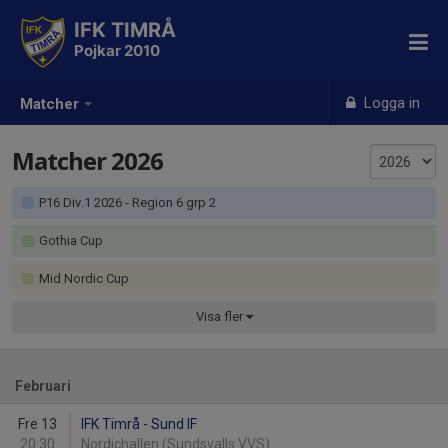
IFK TIMRÅ
Pojkar 2010
Logga in
Matcher
Matcher 2026
P16 Div.1 2026 - Region 6 grp 2
Gothia Cup
Mid Nordic Cup
Visa
fler
Februari
Fre 13
IFK Timrå - Sund IF
20:30
Nordichallen (Sundsvalls VVS)