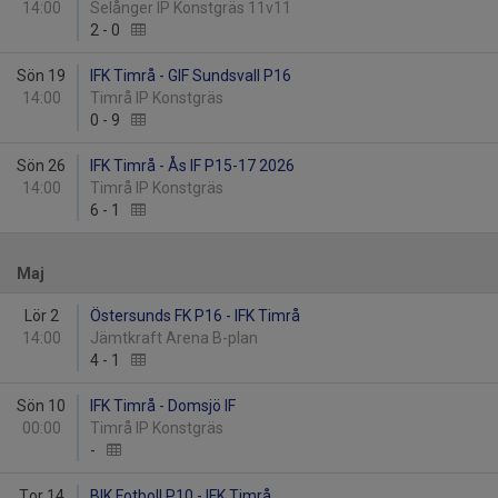
14:00
Selånger IP Konstgräs 11v11
2
-
0
Sön 19
IFK Timrå - GIF Sundsvall P16
14:00
Timrå IP Konstgräs
0
-
9
Sön 26
IFK Timrå - Ås IF P15-17 2026
14:00
Timrå IP Konstgräs
6
-
1
Maj
Lör 2
Östersunds FK P16 - IFK Timrå
14:00
Jämtkraft Arena B-plan
4
-
1
Sön 10
IFK Timrå - Domsjö IF
00:00
Timrå IP Konstgräs
-
Tor 14
BIK Fotboll P10 - IFK Timrå