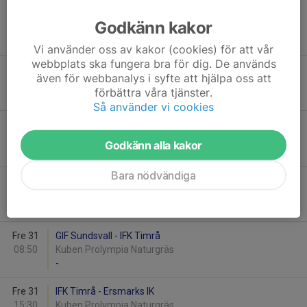
Tis 14
IFK Timrå - Kinnarp-Slutarps IF
Godkänn kakor
16:50
Lindevi IP2 Naturgräs
-
Vi använder oss av kakor (cookies) för att vår
webbplats ska fungera bra för dig. De används
Ons 15
IFK Timrå - KFV Segeberg 2
även för webbanalys i syfte att hjälpa oss att
09:00
Lindevi IP1 Konstgräs
förbättra våra tjänster.
-
Så använder vi cookies
Ons 15
Högsby IK - IFK Timrå
17:10
Åby 2
Godkänn alla kakor
-
Bara nödvändiga
Ons 29
IFK Timrå - IFK Sundsvall P2010
20:00
Timrå IP Konstgräs
1
-
2
Fre 31
GIF Sundsvall - IFK Timrå
08:50
Kuben Prolympia Naturgräs
-
Fre 31
IFK Timrå - Ersmarks IK
15:30
Kuben Prolympia Naturgräs