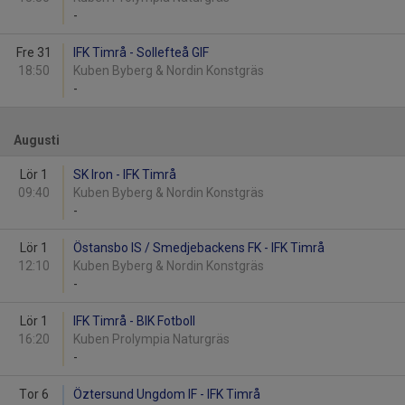
-
Fre 31
IFK Timrå - Sollefteå GIF
18:50
Kuben Byberg & Nordin Konstgräs
-
Augusti
Lör 1
SK Iron - IFK Timrå
09:40
Kuben Byberg & Nordin Konstgräs
-
Lör 1
Östansbo IS / Smedjebackens FK - IFK Timrå
12:10
Kuben Byberg & Nordin Konstgräs
-
Lör 1
IFK Timrå - BIK Fotboll
16:20
Kuben Prolympia Naturgräs
-
Tor 6
Öztersund Ungdom IF - IFK Timrå