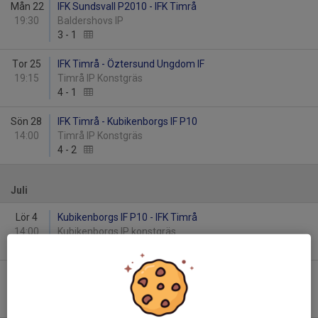
Mån 22
IFK Sundsvall P2010 - IFK Timrå
19:30
Baldershovs IP
3
-
1
Tor 25
IFK Timrå - Öztersund Ungdom IF
19:15
Timrå IP Konstgräs
4
-
1
Sön 28
IFK Timrå - Kubikenborgs IF P10
14:00
Timrå IP Konstgräs
4
-
2
Juli
Lör 4
Kubikenborgs IF P10 - IFK Timrå
14:00
Kubikenborgs IP konstgräs
1
-
3
Mån 13
HK 1 (Island) - IFK Timrå
09:00
Lindevi IP2 Naturgräs
-