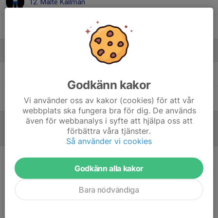
12. Malte Källman
Tommy Isberg
, Herr utvecklingslag
Ledare
Björn Källman
Assisterande tränare
Godkänn kakor
Kalle Wedin
Huvudtränare & Kassör
Vi använder oss av kakor (cookies) för att vår
webbplats ska fungera bra för dig. De används
även för webbanalys i syfte att hjälpa oss att
förbättra våra tjänster.
Referat
Så använder vi cookies
Godkänn alla kakor
Inget referat skrivet
Bara nödvändiga