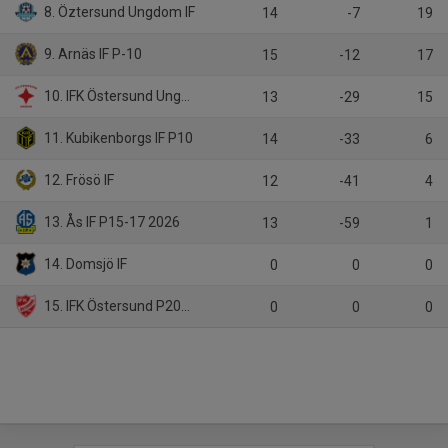
8. Öztersund Ungdom IF
14
-7
19
9. Arnäs IF P-10
15
-12
17
10. IFK Östersund Ungdom U 16
13
-29
15
11. Kubikenborgs IF P10
14
-33
6
12. Frösö IF
12
-41
4
13. Ås IF P15-17 2026
13
-59
1
14. Domsjö IF
0
0
0
15. IFK Östersund P2010
0
0
0