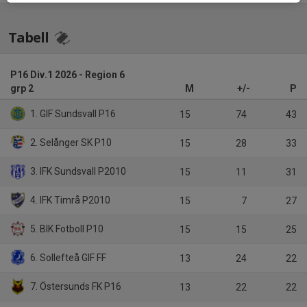
Tabell
P16 Div.1 2026 - Region 6
grp 2
M
+/-
P
1. GIF Sundsvall P16
15
74
43
2. Selånger SK P10
15
28
33
3. IFK Sundsvall P2010
15
11
31
4. IFK Timrå P2010
15
7
27
5. BIK Fotboll P10
15
15
25
6. Sollefteå GIF FF
13
24
22
7. Östersunds FK P16
13
22
22