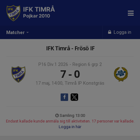
IFK TIMRÅ
Pojkar 2010
Logga in
Matcher
IFK Timrå - Frösö IF
P16 Div.1 2026 - Region 6 grp 2
7 - 0
17 maj, 14:00, Timrå IP Konstgräs
Samling 13:00
Endast kallade kunde anmäla sig till aktiviteten. 17 personer var kallade.
Logga in här