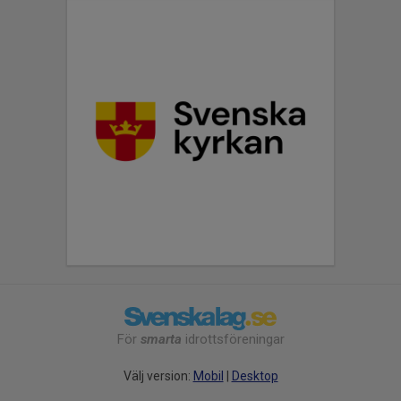
För
smarta
idrottsföreningar
Välj version:
Mobil
|
Desktop