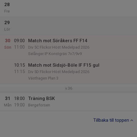
28
Fre
29
Lör
30
09:00
Match mot Söråkers FF F14
11:00
Sön
Div 5C Flickor Höst Medelpad 2026
Selånger IP Konstgräs 7v7/9v9
10:15
Match mot Sidsjö-Böle IF F15 gul
11:15
Div 5D Flickor Höst Medelpad 2026
Västhagen Plan 3
v.36
31
18:00
Träning BSK
19:00
Mån
Bergeforsen
Tillbaka till toppen