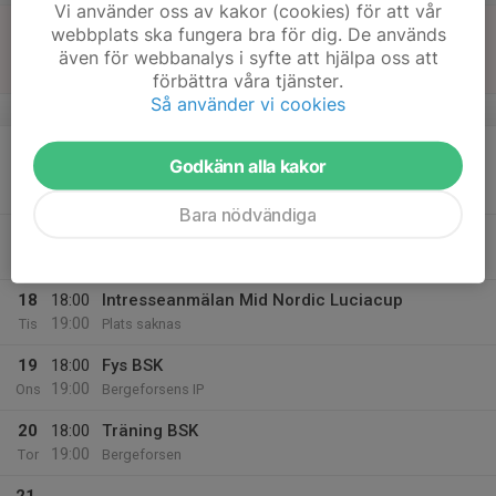
Vi använder oss av kakor (cookies) för att vår
16
18:00
Match mot Selånger SK F15 3
webbplats ska fungera bra för dig. De används
20:00
Sön
Div 5C Flickor Höst Medelpad 2026
även för webbanalys i syfte att hjälpa oss att
Äppellunda IP
förbättra våra tjänster.
Så använder vi cookies
v.34
17
17:30
Match mot Heffnersklubbans BK F -14
Godkänn alla kakor
19:30
Mån
Div 5C Flickor Höst Medelpad 2026
Dealbooster Arena 2A Halvplan
Bara nödvändiga
18:00
Träning BSK
19:00
Bergeforsen
18
18:00
Intresseanmälan Mid Nordic Luciacup
19:00
Tis
Plats saknas
19
18:00
Fys BSK
19:00
Ons
Bergeforsens IP
20
18:00
Träning BSK
19:00
Tor
Bergeforsen