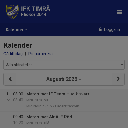
IFK TIMRÅ
Flickor 2014
Logga in
Kalender
Kalender
Gå till idag
|
Prenumerera
Augusti 2026
1
08:00
Match mot IF Team Hudik svart
08:40
Lör
MNC 2026 Vit
Mid Nordic Cup / Fagerstranden
09:40
Match mot Alnö IF Röd
10:20
MNC 2026 Blå