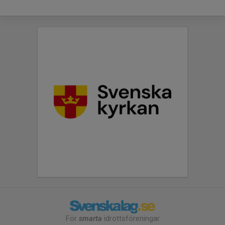
För
smarta
idrottsföreningar