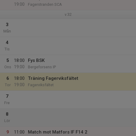
19:00
Fagerstranden SCA
v.32
3
Mån
4
Tis
5
18:00
Fys BSK
19:00
Ons
Bergeforsens IP
6
18:00
Träning Fagerviksfältet
19:00
Tor
Fagerviksfältet
7
Fre
8
Lör
9
11:00
Match mot Matfors IF F14 2