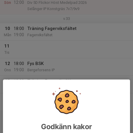
12:00
Sön
Div 5D Flickor Höst Medelpad 2026
Selånger IP Konstgräs 7v7/9v9
v.33
10
18:00
Träning Fagerviksfältet
19:00
Mån
Fagerviksfältet
11
Tis
12
18:00
Fys BSK
19:00
Ons
Bergeforsens IP
13
18:00
Träning Fagerviksfältet
19:00
Tor
Fagerviksfältet
14
Fre
15
09:30
Match mot Selånger SK Fotboll F14 Röd
10:30
Lör
Div 5D Flickor Höst Medelpad 2026
Godkänn kakor
Timrå Fotbollshall