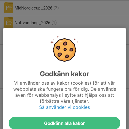
MidNordiccup_2026
(2)
Nattvandring_2026
(1)
2023-06-17 sammandrag.xls
0,05 MB
7-mot-7-21.pdf
4,06 MB
| 7 mot 7
Bollflickor IFK Timrå Dam 2025.docx
0,14 MB
| Bollflickor till IFK Timrås damlag.
Godkänn kakor
Följebrev till vårdnadshavare och myndiga spelare - Digital beställningsblankett - Post.pdf
Vi använder oss av kakor (cookies) för att vår
0,27 MB
| Idrottsfoto instruktioner 2026
webbplats ska fungera bra för dig. De används
matchvärd.jpg
även för webbanalys i syfte att hjälpa oss att
0,62 MB
| Matchvärd
förbättra våra tjänster.
Så använder vi cookies
Sommarfotbollsbingo-2025.docx
0,47 MB
| Sommarfotbollsbingo 2025
Sommarfysträning 2026.pdf.pdf
Godkänn alla kakor
0,15 MB
| Sommarfysträning 2026