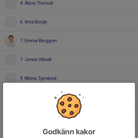
4. Alicia Thorsell
6. Irma Borgh
7. Emma Berggren
7. Jonna Viksell
9. Minna Tjernlund
10. Agnes Staaf
11. Livia Engström Gyllenqvist
Godkänn kakor
12. Lowis Edblom