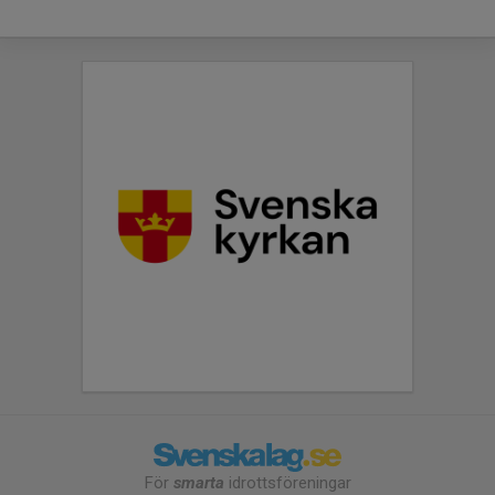
För
smarta
idrottsföreningar