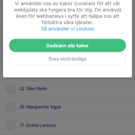
Vi använder oss av kakor (cookies) för att vår
webbplats ska fungera bra för dig. De används
14. Felicia Eilertsen
även för webbanalys i syfte att hjälpa oss att
förbättra våra tjänster.
Så använder vi cookies
15. Elvira Olsson
Godkänn alla kakor
18. Simret Petros
Bara nödvändiga
20. Otilia Engstrand
22. Ellen Melin
30. Margueritte Ingoli
71. Embla Larsson