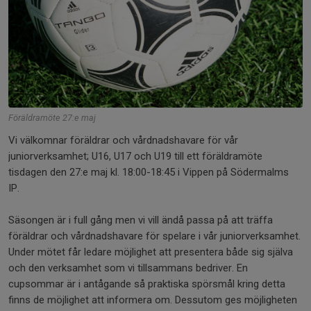
Föräldramöte 27:e maj
Vi välkomnar föräldrar och vårdnadshavare för vår
juniorverksamhet; U16, U17 och U19 till ett föräldramöte
tisdagen den 27:e maj kl. 18:00-18:45 i Vippen på Södermalms
IP.
Säsongen är i full gång men vi vill ändå passa på att träffa
föräldrar och vårdnadshavare för spelare i vår juniorverksamhet.
Under mötet får ledare möjlighet att presentera både sig själva
och den verksamhet som vi tillsammans bedriver. En
cupsommar är i antågande så praktiska spörsmål kring detta
finns de möjlighet att informera om. Dessutom ges möjligheten