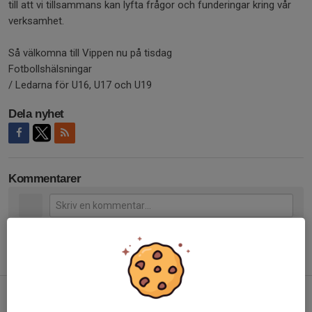
till att vi tillsammans kan lyfta frågor och funderingar kring vår
verksamhet.
Så välkomna till Vippen nu på tisdag
Fotbollshälsningar
/ Ledarna för U16, U17 och U19
Dela nyhet
Kommentarer
Tidigare nyheter
Öppna Träningar till U17 och U21
10 nov 2025
0