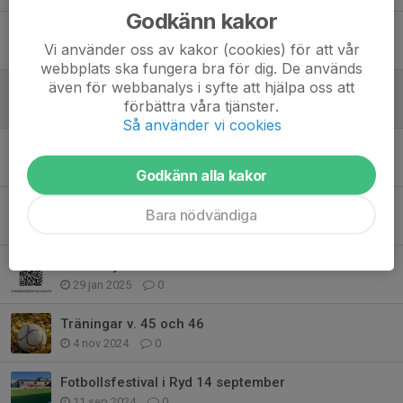
Godkänn kakor
Skadevi Cup 2025
Vi använder oss av kakor (cookies) för att vår
3 jun 2025
1
webbplats ska fungera bra för dig. De används
även för webbanalys i syfte att hjälpa oss att
Föräldrarmöte
förbättra våra tjänster.
23 maj 2025
0
Så använder vi cookies
Lagkassan
11 apr 2025
1
Godkänn alla kakor
Sista veckan för försäljning av Newbody
Bara nödvändiga
25 feb 2025
2
Newbody U17 2025
29 jan 2025
0
Träningar v. 45 och 46
4 nov 2024
0
Fotbollsfestival i Ryd 14 september
11 sep 2024
0