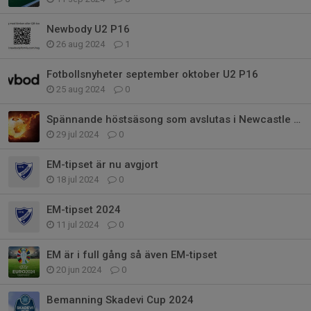
Newbody U2 P16
26 aug 2024
1
Fotbollsnyheter september oktober U2 P16
25 aug 2024
0
Spännande höstsäsong som avslutas i Newcastle U2 P16
29 jul 2024
0
EM-tipset är nu avgjort
18 jul 2024
0
EM-tipset 2024
11 jul 2024
0
EM är i full gång så även EM-tipset
20 jun 2024
0
Bemanning Skadevi Cup 2024