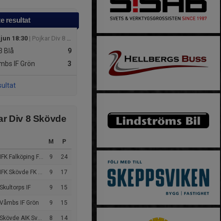
e resultat
 jun 18:30
| Pojkar Div 8 Skövde
3
Blå
9
bs IF Grön
3
sultat
ar Div 8 Skövde
M
P
FK Falköping FF Vit
9
24
IFK Skövde FK Blå
9
17
Skultorps IF
9
15
 Våmbs IF Grön
9
15
Skövde AIK Svart
8
14