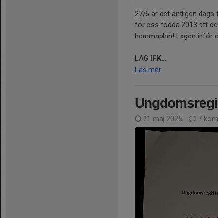
27/6 är det äntligen dags 
för oss födda 2013 att delt
hemmaplan! Lagen inför c
LAG
IFK...
Läs mer
Ungdomsregis
21 maj 2025
7 kom