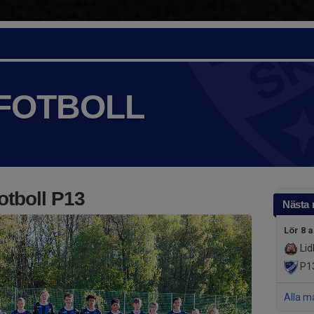
 FOTBOLL
otboll P13
Nästa
Lör 8 
Lid
P1
Alla m