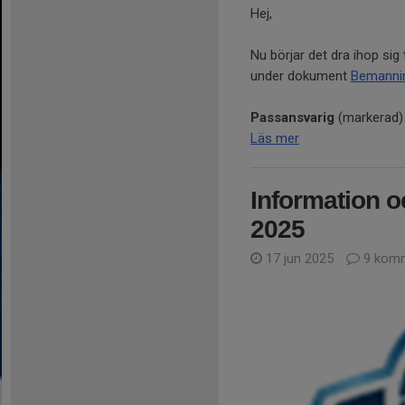
Hej,
Nu börjar det dra ihop sig 
under dokument
Bemannin
Passansvarig
(markerad) 
Läs mer
Information o
2025
17 jun 2025
9 komm