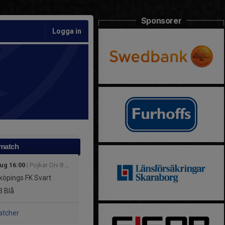
Sponsorer
Logga in
 match
aug 16:00
| Pojkar Div 8 Skövde
köpings FK Svart
3
Blå
atcher