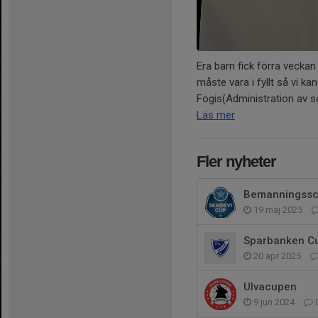
Era barn fick förra veckan
måste vara i fyllt så vi kan
Fogis(Administration av ser
Läs mer
Fler nyheter
Bemanningssc
19 maj 2025
Sparbanken C
20 apr 2025
Ulvacupen
9 jun 2024