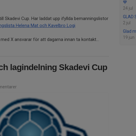
💙
24 jul
GLAD 
till Skadevi Cup. Har laddat upp ifyllda bemanningslistor
2 jul
gslista Helena Mat och Kavelbro Logi
Glad 
19 jun
med X ansvarar för att dagarna innan ta kontakt...
ch lagindelning Skadevi Cup
entarer