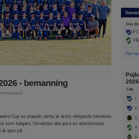
Senast
Ons 24
P1
Våm
Fler re
Pojk
2026 - bemanning
2026
Lag
ommentarer
1. I
2. 
devi Cup av stapeln, detta är årets viktigaste händelse
3. 
is som tidigare, förväntas alla göra en arbetsinsats
4.
 år igen på...
5. 