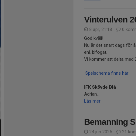
Vinterulven 2
8 apr, 21:18
0 komm
God kväll!
Nu är det snart dags för å
enl. bifogat.
Vi kommer att delta med 
Spelschema finns här
IFK Skövde Blå
Adrian...
Läs mer
Bemanning S
24 jun 2025
21 kom