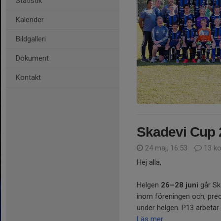
Statistik
Kalender
Bildgalleri
Dokument
Kontakt
Skadevi Cup 
24 maj, 16:53
13 k
Hej alla,
Helgen
26–28 juni
går Ska
inom föreningen och, prec
under helgen. P13 arbetar i
Läs mer