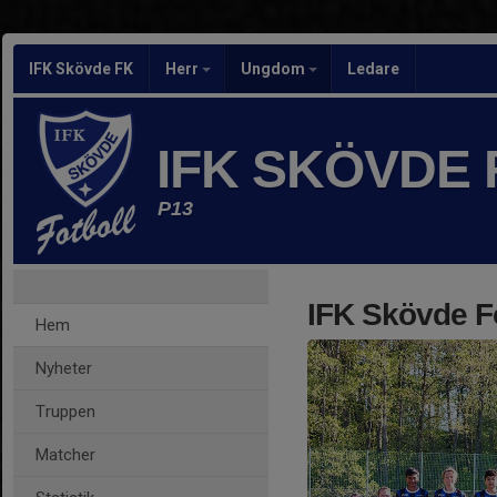
IFK Skövde FK
Herr
Ungdom
Ledare
IFK SKÖVDE
P13
IFK Skövde F
Hem
Nyheter
Truppen
Matcher