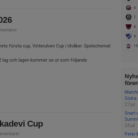
6. L
026
7. 
8. 
entarer
9. 
rets första cup, Vinterulven Cup i Ulvåker. Spelschemat
10
2 lag och lagen kommer se ut som följande:
Nyhe
före
Matchi
Södra
27 jul
Snart d
Summ
kadevi Cup
24 jul
mentarer
Peter I