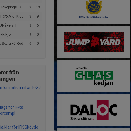
idköpings FK Svart
9
13
Tibro AIK FK Gul
8
9
Ulvåkers IF
8
6
IFK Hjo
9
0
. Skara FC Röd
0
0
ter från
ningen
nformation inför IFK-J
ags för IFK:s
ercamp!
lia klar för IFK Skövde