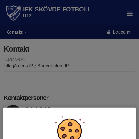
IFK SKÖVDE FOTBOLL
U17
Logga in
Kontakt
Kontakt
HEMMAPLAN
Lillegårdens IP / Södermalms IP
Kontaktpersoner
Patrik Dahlberg
Tränare
070-728 22 29
patrik@ifkskovde.com