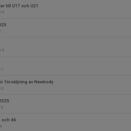
r till U17 och U21
0
025
1
0
1
ör försäljning av Newbody
2
2025
0
5 och 46
0