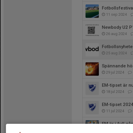
Fotbollsfestiv
11 sep 2024
Newbody U2 P
26 aug 2024
Fotbollsnyhet
25 aug 2024
Spännande hös
29 jul 2024
EM-tipset är nu
18 jul 2024
EM-tipset 202
11 jul 2024
EM är i full g
20 jun 2024