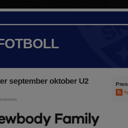
 FOTBOLL
ter september oktober U2
Pren
Ny
mentarer