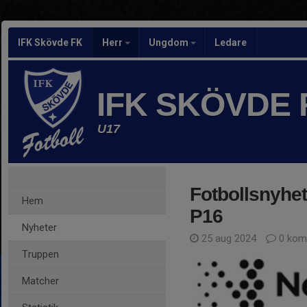
IFK Skövde FK
Herr
Ungdom
Ledare
IFK SKÖVDE
U17
Fotbollsnyhe
Hem
P16
Nyheter
25 aug 2024
0 kom
Truppen
Matcher