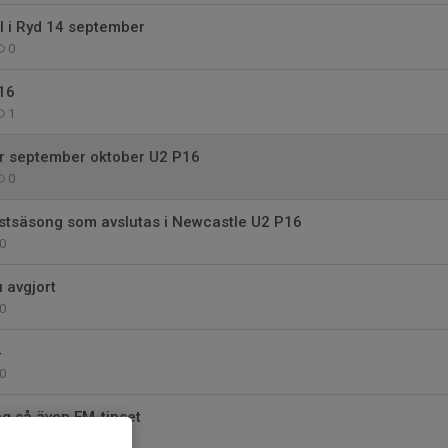
al i Ryd 14 september
0
16
1
er september oktober U2 P16
0
tsäsong som avslutas i Newcastle U2 P16
0
 avgjort
0
4
0
ång så även EM-tipset
0