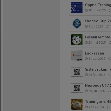
Öppna Träninga
10 nov 2025
Skadevi Cup 2
3 jun 2025
Föräldrarmöte
23 maj 2025
Lagkassan
11 apr 2025
Sista veckan f
25 feb 2025
Newbody U17 
29 jan 2025
Träningar v. 4
4 nov 2024