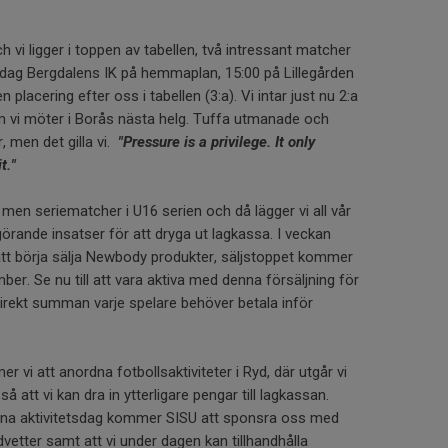
h vi ligger i toppen av tabellen, två intressant matcher
Idag Bergdalens IK på hemmaplan, 15:00 på Lillegården
n placering efter oss i tabellen (3:a). Vi intar just nu 2:a
m vi möter i Borås nästa helg. Tuffa utmanade och
 men det gilla vi.
"Pressure is a privilege.
It only
t."
l men seriematcher i U16 serien och då lägger vi all vår
vgörande insatser för att dryga ut lagkassa. I veckan
att börja sälja Newbody produkter, säljstoppet kommer
ber. Se nu till att vara aktiva med denna försäljning för
direkt summan varje spelare behöver betala inför
vi att anordna fotbollsaktiviteter i Ryd, där utgår vi
 så att vi kan dra in ytterligare pengar till lagkassan.
enna aktivitetsdag kommer SISU att sponsra oss med
dvetter samt att vi under dagen kan tillhandhålla