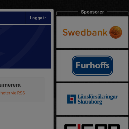
Sponsorer
Logga in
umerera
heter via RSS