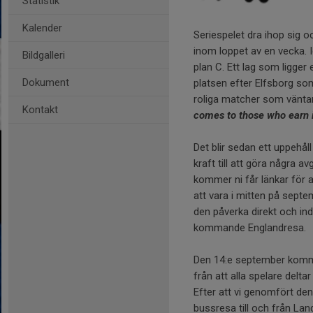
Statistik
Kalender
Seriespelet dra ihop sig oc
inom loppet av en vecka. 
Bildgalleri
plan C. Ett lag som ligger e
Dokument
platsen efter Elfsborg so
roliga matcher som väntar,
Kontakt
comes to those who earn i
Det blir sedan ett uppehål
kraft till att göra några a
kommer ni får länkar för 
att vara i mitten på septem
den påverka direkt och in
kommande Englandresa.
Den 14:e september kommer 
från att alla spelare deltar
Efter att vi genomfört d
bussresa till och från Lan