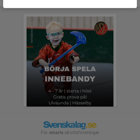
För
smarta
idrottsföreningar