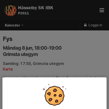
Hässelby SK IBK
P2011
Logga in
Kalender
Fys
Måndag 8 jun, 18:00-19:00
Grimsta utegym
Samling: 17:50, Grimsta utegym
Karta
Fysträning för att fortsätta hålla igång även när hallarna
inte är tillgängliga