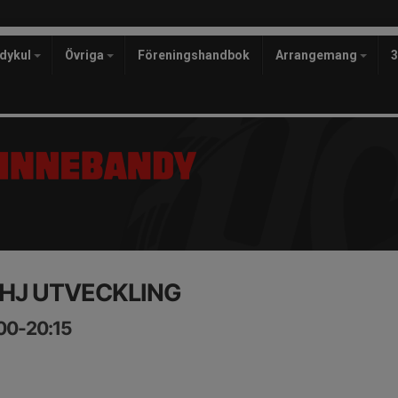
ndykul
Övriga
Föreningshandbok
Arrangemang
HJ UTVECKLING
:00-20:15