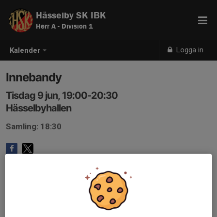
Hässelby SK IBK
Herr A - Division 1
Logga in
Kalender
Innebandy
Tisdag 9 jun, 19:00-20:30
Hässelbyhallen
Samling: 18:30