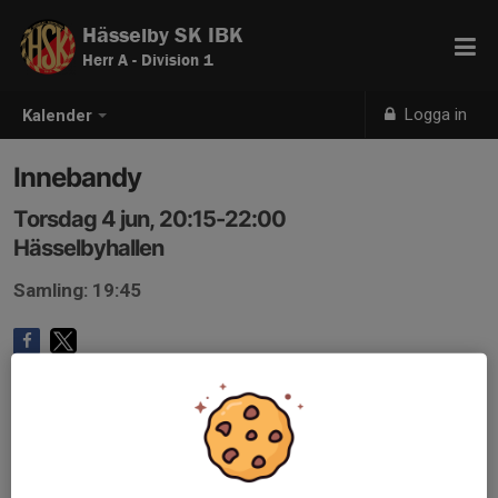
Hässelby SK IBK
Herr A - Division 1
Logga in
Kalender
Innebandy
Torsdag 4 jun, 20:15-22:00
Hässelbyhallen
Samling: 19:45