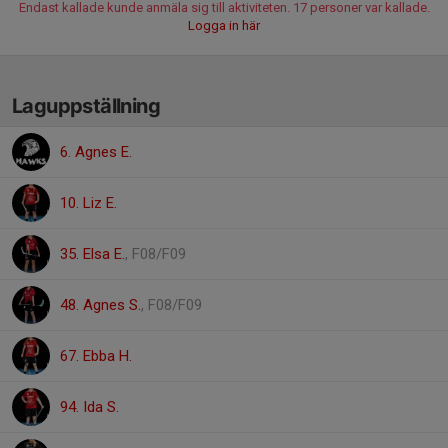
Endast kallade kunde anmäla sig till aktiviteten. 17 personer var kallade.
Logga in här
Laguppställning
6. Agnes E.
10. Liz E.
35. Elsa E.
, F08/F09
48. Agnes S.
, F08/F09
67. Ebba H.
94. Ida S.