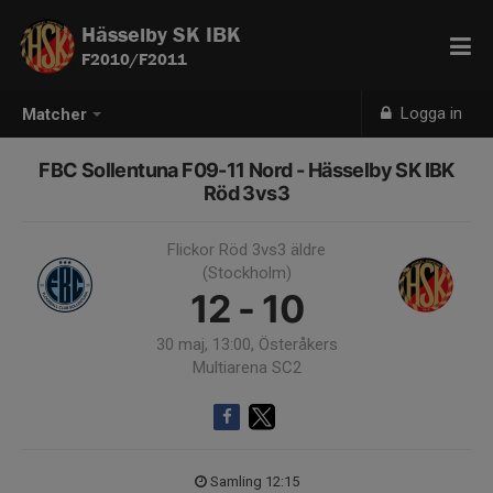
Hässelby SK IBK
F2010/F2011
Logga in
Matcher
FBC Sollentuna F09-11 Nord - Hässelby SK IBK
Röd 3vs3
Flickor Röd 3vs3 äldre
(Stockholm)
12 - 10
30 maj, 13:00, Österåkers
Multiarena SC2
Samling 12:15