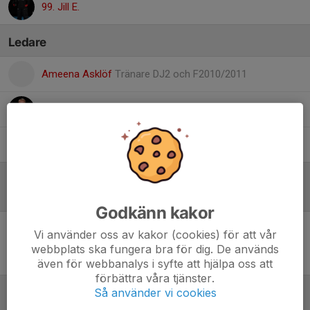
99. Jill E.
Ledare
Ameena Asklöf
Tränare DJ2 och F2010/2011
Torbjörn Johansson
Tränare
Åke Svensson
Lagledare
Referat
Godkänn kakor
Vi använder oss av kakor (cookies) för att vår
Inget referat skrivet
webbplats ska fungera bra för dig. De används
även för webbanalys i syfte att hjälpa oss att
förbättra våra tjänster.
Så använder vi cookies