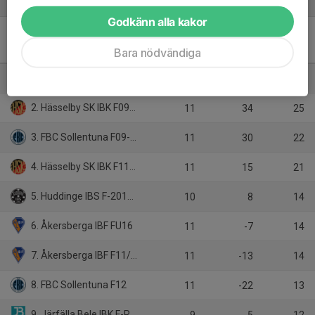
Tabell
Godkänn alla kakor
Flickor Röd 3vs3 äldre
Bara nödvändiga
(Stockholm)
M
+/-
P
1. Huddinge IBS F-2012/2013 Röd
12
30
27
2. Hässelby SK IBK F09/10
11
34
25
3. FBC Sollentuna F09-11 Nord
11
30
22
4. Hässelby SK IBK F11/12
11
15
21
5. Huddinge IBS F-2012/2013 Svart
10
8
14
6. Åkersberga IBF FU16
11
-7
14
7. Åkersberga IBF F11/12
11
-13
14
8. FBC Sollentuna F12
11
-22
13
9. Järfälla Bele IBK F-Röd