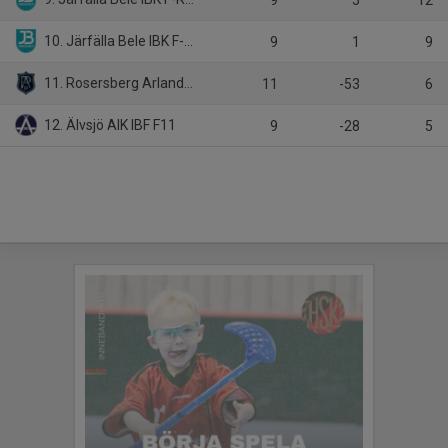
9
5
12
10. Järfälla Bele IBK F-Röd vit
9
1
9
11. Rosersberg Arlanda IBK F10-12
11
-53
6
12. Älvsjö AIK IBF F11
9
-28
5