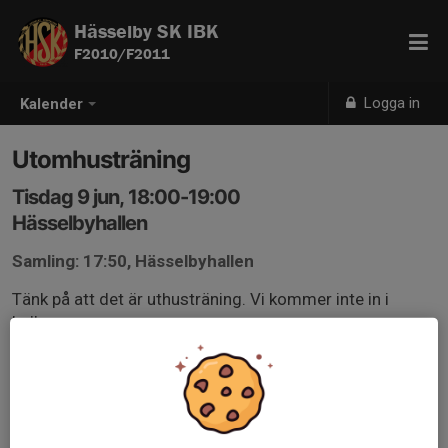
Hässelby SK IBK
F2010/F2011
Logga in
Kalender
Utomhusträning
Tisdag 9 jun, 18:00-19:00
Hässelbyhallen
Samling: 17:50, Hässelbyhallen
Tänk på att det är uthusträning. Vi kommer inte in i
hallen.
Ta med
Kläder för utomhusträning
Vattenflaska med vatten.