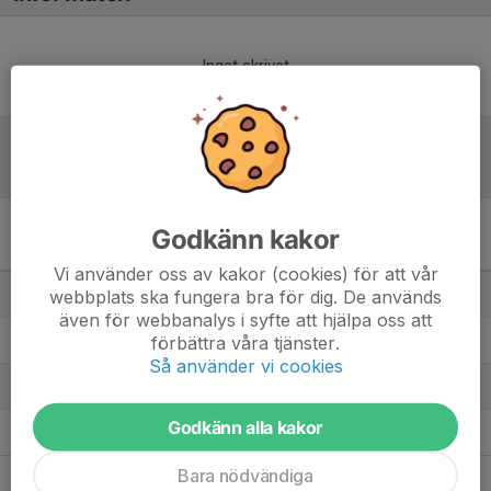
Inget skrivet
Tabell
Godkänn kakor
Bäst i Stan Damjunior –
Grupp B
M
+/-
P
Vi använder oss av kakor (cookies) för att vår
1. AIK IBF
webbplats ska fungera bra för dig. De används
0
0
0
även för webbanalys i syfte att hjälpa oss att
2. Hässelby SK IBK
förbättra våra tjänster.
0
0
0
Så använder vi cookies
3. Rosersberg Arlanda IBK
0
0
0
Godkänn alla kakor
4. Tyresö Trollbäcken IBK
0
0
0
Bara nödvändiga