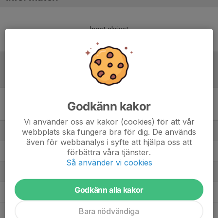
Inget skrivet
Tabell
Godkänn kakor
Bäst i Stan Damjunior –
Grupp B
M
+/-
P
Vi använder oss av kakor (cookies) för att vår
1. AIK IBF
webbplats ska fungera bra för dig. De används
0
0
0
även för webbanalys i syfte att hjälpa oss att
2. Hässelby SK IBK
förbättra våra tjänster.
0
0
0
Så använder vi cookies
3. Rosersberg Arlanda IBK
0
0
0
Godkänn alla kakor
4. Tyresö Trollbäcken IBK
0
0
0
Bara nödvändiga