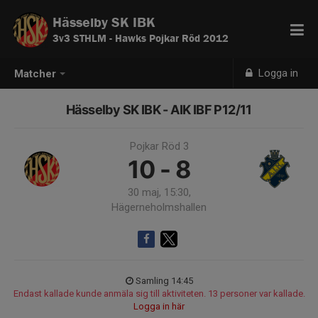
Hässelby SK IBK
3v3 STHLM - Hawks Pojkar Röd 2012
Logga in
Matcher
Hässelby SK IBK - AIK IBF P12/11
Pojkar Röd 3
10 - 8
30 maj, 15:30,
Hägerneholmshallen
Samling 14:45
Endast kallade kunde anmäla sig till aktiviteten. 13 personer var kallade.
Logga in här