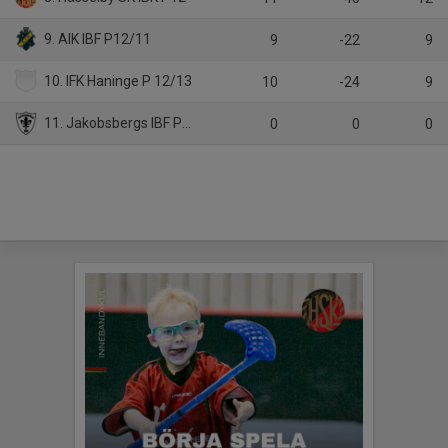
9. AIK IBF P12/11
9
-22
9
10. IFK Haninge P 12/13
10
-24
9
11. Jakobsbergs IBF P12 2
0
0
0