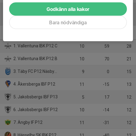
Godkänn alla kakor
Tabell
Bara nödvändiga
Pojkar Röd 3
M
+/-
P
1. Vallentuna IBK P12 C
10
59
28
2. Vallentuna IBK P12 B
10
70
21
3. Täby FC P12 Näsbypark
9
0
15
4. Åkersberga IBF P12
11
-15
13
5. Jakobsbergs IBF P13
5
17
12
6. Jakobsbergs IBF P12
10
-14
12
7. Ängby IF P12
11
-31
12
8. Hässelby SK IBK P12
11
-40
12