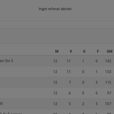
Inget referat skrivet
M
V
O
F
GM
err Div 3
12
11
1
0
142
12
11
0
1
153
12
7
0
5
115
12
6
0
6
97
H5
12
5
2
5
107