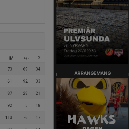
IM
+/-
P
73
69
34
ARRANGEMANG
61
92
33
87
28
21
92
5
18
113
-6
17