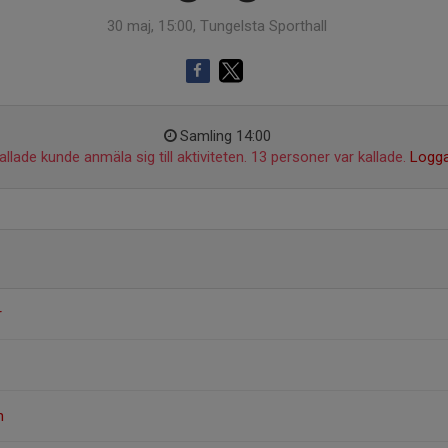
30 maj, 15:00, Tungelsta Sporthall
Samling 14:00
llade kunde anmäla sig till aktiviteten. 13 personer var kallade.
Logga
r
n