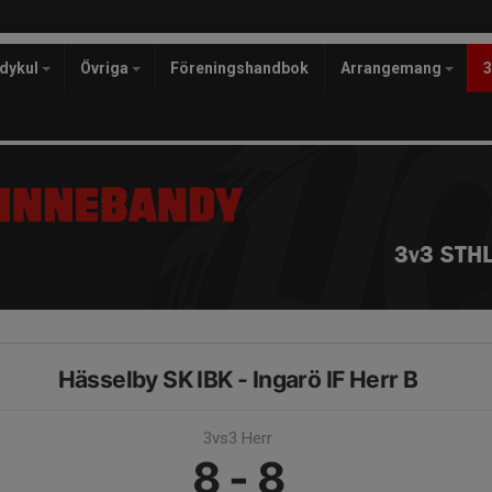
ndykul
Övriga
Föreningshandbok
Arrangemang
3v3 STHL
Hässelby SK IBK - Ingarö IF Herr B
3vs3 Herr
8 - 8