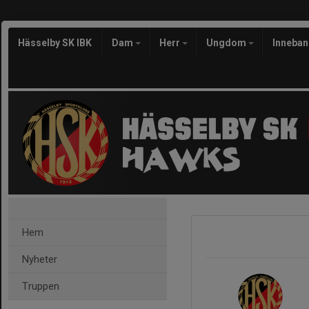
Hässelby SK IBK
Dam
Herr
Ungdom
Inneba
Hem
Nyheter
Truppen