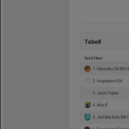
Tabell
3vs3 Herr
1. Hässelby SK IBK H
2. Högdalens Elit
3. Jonis Pojkar
4. Älta IF
5. Järfälla Bele IBK 