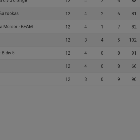
 B div 5 orange
12
4
2
6
88
 Bazookas
12
4
2
6
81
ra Morsor - BFAM
12
4
1
7
82
12
3
4
5
102
 B div 5
12
4
0
8
91
12
4
0
8
66
12
3
0
9
90