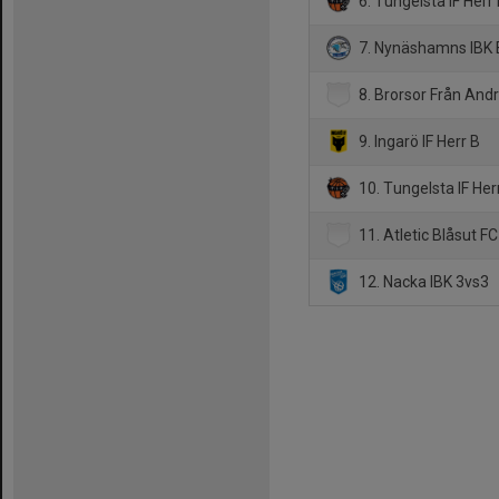
6. Tungelsta IF Herr
7. Nynäshamns IBK
8. Brorsor Från And
9. Ingarö IF Herr B
10. Tungelsta IF Herr
11. Atletic Blåsut FC
12. Nacka IBK 3vs3