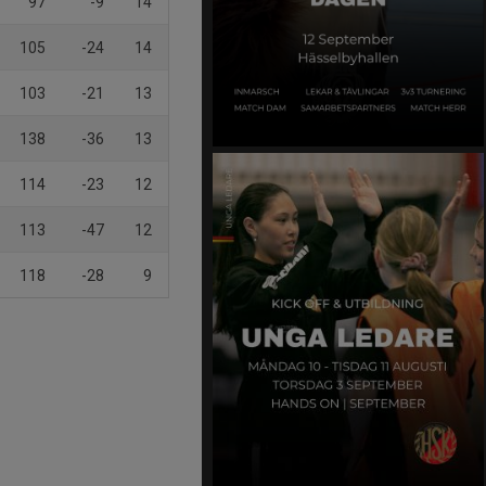
97
-9
14
105
-24
14
103
-21
13
138
-36
13
114
-23
12
113
-47
12
118
-28
9