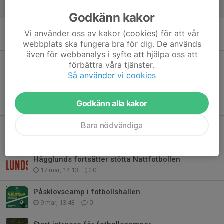
28 maj, 12:19
0
Godkänn kakor
Sommarlovsaktiviteter i Gottne 2026
Vi använder oss av kakor (cookies) för att vår
16 apr, 13:41
0
webbplats ska fungera bra för dig. De används
även för webbanalys i syfte att hjälpa oss att
SCA ny Sponsor
förbättra våra tjänster.
14 apr, 11:31
0
Så använder vi cookies
Påsklovs camp avslutad
Godkänn alla kakor
10 apr, 12:50
0
Bara nödvändiga
Påsklovscamp fullbokad
25 mar, 14:56
0
Hägglunds fortsätter stötta Nattfotbollen
17 mar, 14:13
0
Påsklovscamp i fotbollshallen
9 mar, 13:43
0