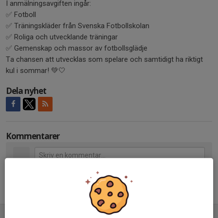
I anmälningsavgiften ingår:
✅ Fotboll
✅ Träningskläder från Svenska Fotbollskolan
✅ Roliga och utvecklande träningar
✅ Gemenskap och massor av fotbollsglädje
Ta chansen att utvecklas som spelare och samtidigt ha riktigt
kul i sommar! 💚🤍
Dela nyhet
Kommentarer
Tidigare nyheter
Sommarens fotbollskola