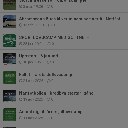
Stort intresse för fotbollscamper
2 mar, 19:08
0
Abramssons Buss kliver in som partner till Nattfotbollen!
13 feb, 10:01
0
SPORTLOVSCAMP MED GOTTNE IF
28 jan, 10:04
0
Uppstart 16 januari
10 jan, 10:20
0
Fullt till årets Jullovscamp
21 dec 2025
0
Nattfotbollen i bredbyn startar igång
19 nov 2025
0
Anmäl dig till årets jullovscamp
11 nov 2025
0