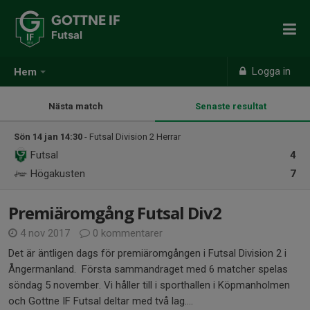
GOTTNE IF
Futsal
Logga in
Hem
Nästa match
Senaste resultat
Sön 14 jan 14:30
- Futsal Division 2 Herrar
Futsal
4
Högakusten
7
Premiäromgång Futsal Div2
4 nov 2017
0 kommentarer
Det är äntligen dags för premiäromgången i Futsal Division 2 i
Ångermanland. Första sammandraget med 6 matcher spelas
söndag 5 november. Vi håller till i sporthallen i Köpmanholmen
och Gottne IF Futsal deltar med två lag....