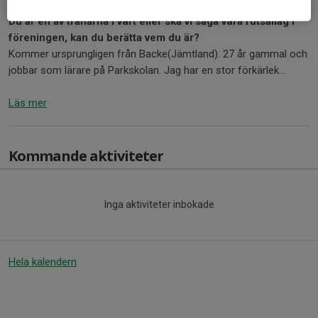
Du är en av tränarna i vårt eller ska vi säga våra futsallag i
föreningen, kan du berätta vem du är?
Kommer ursprungligen från Backe(Jämtland). 27 år gammal och
jobbar som lärare på Parkskolan. Jag har en stor förkärlek...
Läs mer
Kommande aktiviteter
Inga aktiviteter inbokade
Hela kalendern