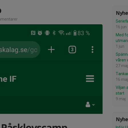
p
Nyhet
mentarer
Seriefi
16 jun
Med f
utman
1 jun
Spänna
våren 
27 maj
Tankar
16 maj
Viljan 
start
9 maj
Nyhet
Inför U