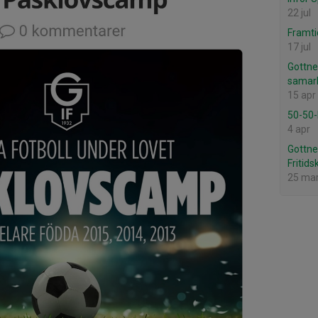
22 jul
Framti
17 jul
Gottne
samarb
15 apr
50-50-l
4 apr
Gottne 
Fritids
25 ma