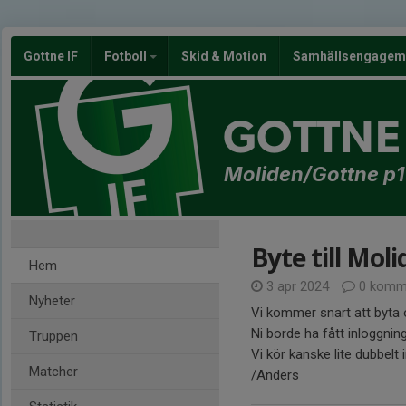
Gottne IF
Fotboll
Skid & Motion
Samhällsengagem
GOTTNE 
Moliden/Gottne p1
Byte till Moli
Hem
3 apr 2024
0 komm
Nyheter
Vi kommer snart att byta 
Ni borde ha fått inloggning
Truppen
Vi kör kanske lite dubbelt 
Matcher
/Anders