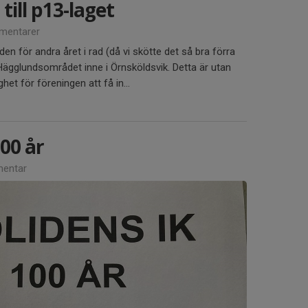
till p13-laget
mentarer
uden för andra året i rad (då vi skötte det så bra förra
d Hägglundsområdet inne i Örnsköldsvik. Detta är utan
het för föreningen att få in...
00 år
entar