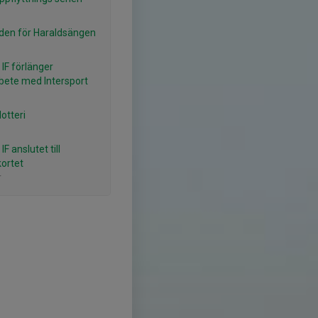
den för Haraldsängen
 IF förlänger
ete med Intersport
otteri
IF anslutet till
kortet
r