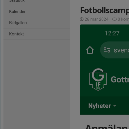
Statistik
Fotbollscam
Kalender
26 mar 2024
0 kom
Bildgalleri
Kontakt