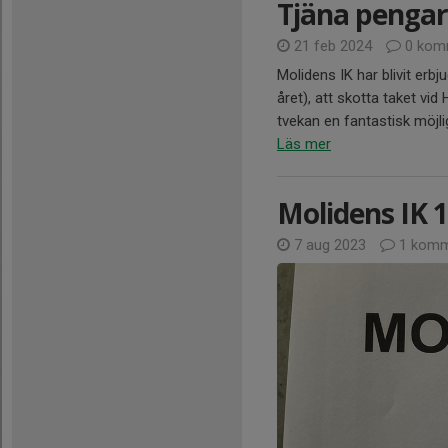
Tjäna pengar 
21 feb 2024
0 kom
Molidens IK har blivit erbj
året), att skotta taket vi
tvekan en fantastisk möjlig
Läs mer
Molidens IK 1
7 aug 2023
1 komm