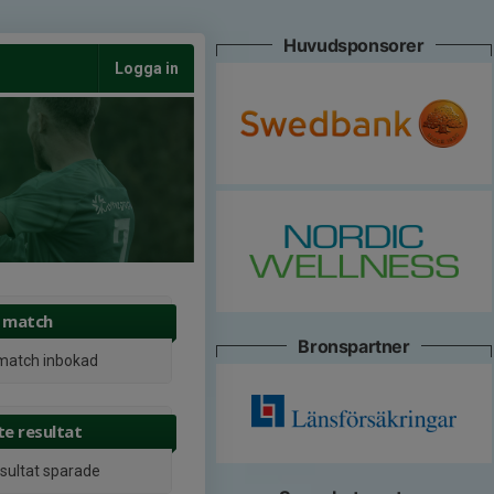
Huvudsponsorer
Logga in
 match
Bronspartner
match inbokad
e resultat
esultat sparade