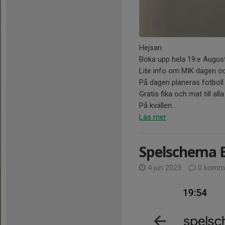
Hejsan
Boka upp hela 19:e August
Lite info om MIK dagen och
På dagen planeras fotboll 
Gratis fika och mat till al
På kvällen...
Läs mer
Spelschema 
4 jun 2023
0 komme