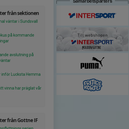
Samarbetsparters
er från sektionen
nal väntar i Sundsvall
okus på kommande
ingar
nde avslutning på
väntar
 inför Lucksta Hemma
att vinna har präglat vår
er från Gottne IF
ppflyttnings serien