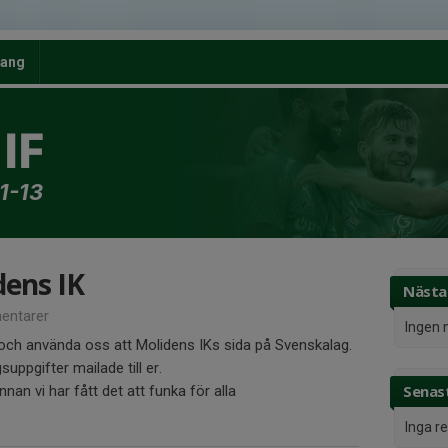
ang
IF
1-13
dens IK
Nästa
entarer
Ingen 
och använda oss att Molidens IKs sida på Svenskalag.
suppgifter mailade till er.
Senast
innan vi har fått det att funka för alla
Inga r