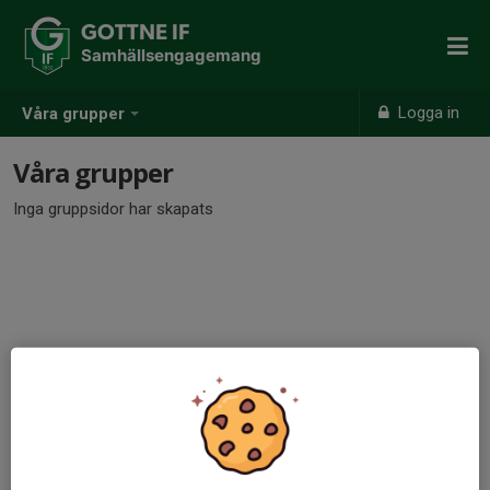
GOTTNE IF
Samhällsengagemang
Logga in
Våra grupper
Våra grupper
Inga gruppsidor har skapats