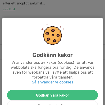
efter ett snöpligt självmål....
Läs mer
Fler nyheter
Vårepilogen mot Lucksta
25 jun, 11:48
1
Stark bortaseger
Godkänn kakor
19 jun, 10:30
0
Vi använder oss av kakor (cookies) för att vår
Seriefinal väntar i Sundsvall
webbplats ska fungera bra för dig. De används
16 jun, 08:51
0
även för webbanalys i syfte att hjälpa oss att
förbättra våra tjänster.
Grym revansch på Haraldsängen – 4–2 mot Fränsta!
Så använder vi cookies
14 jun, 20:58
0
Godkänn alla kakor
Tankar inför Fränsta hemma
12 jun, 19:43
0