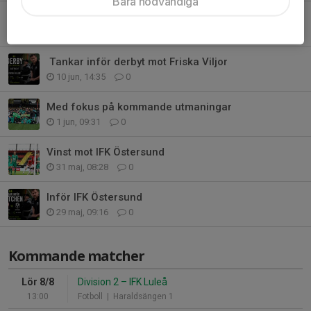
Bara nödvändiga
Palm såg till att verkligheten hann ikapp igen!
12 jun, 09:38
2
Tankar inför derbyt mot Friska Viljor
10 jun, 14:35
0
Med fokus på kommande utmaningar
1 jun, 09:31
0
Vinst mot IFK Östersund
31 maj, 08:28
0
Inför IFK Östersund
29 maj, 09:16
0
Kommande matcher
Lör 8/8
Division 2
–
IFK Luleå
13:00
Fotboll
| Haraldsängen 1