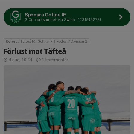
Sponsra Gottne IF
Stöd verksamhet via Swish (1231919273)
Referat:
Täfteå IK - Gottne IF
|
Fotboll / Division 2
Förlust mot Täfteå
4 aug, 10:44
1 kommentar