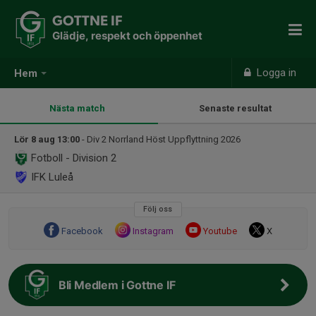
GOTTNE IF
Glädje, respekt och öppenhet
Logga in
Hem
Nästa match
Senaste resultat
Lör 8 aug 13:00
- Div 2 Norrland Höst Uppflyttning 2026
Fotboll - Division 2
IFK Luleå
Följ oss
Facebook
Instagram
Youtube
X
Bli Medlem i Gottne IF