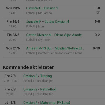
Sön 28/6
Lucksta IF
–
Division 2
3-0
14:00
Fotboll
| NP3 Arena
Fre 26/6
Junsele IF
–
Gottne Division 4
9-0
19:00
Fotboll
| Mon
Tis 23/6
Gottne Division 4
–
Friska Viljor-Akademi FC/Friska Viljor FC 2
0-2
20:00
Fotboll
| Skyttis IP
Sön 21/6
Arnäs IF P-13 Gul
–
Moliden/Gottne p15-p13
0-19
17:30
Fotboll
| Comfort Petterssons Värme Arena U-9
Kommande aktiviteter
Fre 7/8
Division 2
»
Träning
17:45-19:30
Fotboll
| Haraldsängen
Fre 7/8
Division 2
»
Nattfotboll
21:00
Fotboll
| Fotbollshallen
Lör 8/8
Division 2
»
Match mot IFK Luleå