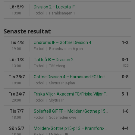
Lör 5/9
Division 2
–
Lucksta IF
13:00
Fotboll
| Haraldsängen 1
Senaste resultat
Tis 4/8
Undroms IF
–
Gottne Division 4
1-2
19:00
Fotboll
| Bohedsvallen A-plan
Lör 1/8
Täfteå IK
–
Division 2
3-1
13:00
Fotboll
| Täfteborg
Tis 28/7
Gottne Division 4
–
Härnösand FC United
0-8
19:00
Fotboll
| Skyttis IP B-plan
Fre 24/7
Friska Viljor-Akademi FC/Friska Viljor FC 2
–
Gottne Div
5-1
20:00
Fotboll
| Skyttis IP
Tis 7/7
Sollefteå GIF FF
–
Moliden/Gottne p15-p13
1-6
18:00
Fotboll
| Söderleden övre
Sön 5/7
Moliden/Gottne p15-p13
–
Kramfors-Alliansen P13
4-4
18:00
Fotboll
| Molidens IP