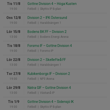
Tis 11/8
Gottne Division 4
–
Höga Kusten
19:00
Fotboll
| Skyttis IP B-plan
Ons 12/8
Division 2
–
IFK Östersund
19:00
Fotboll
| Haraldsängen 1
Lör 15/8
Bodens BK FF
–
Division 2
13:00
Fotboll
| Bodens Energi Arena
Tis 18/8
Forsmo IF
–
Gottne Division 4
19:00
Fotboll
| Forsmo IP
Lör 22/8
Division 2
–
Skellefteå FF
13:00
Fotboll
| Haraldsängen 1
Tor 27/8
Kubikenborgs IF
–
Division 2
19:00
Fotboll
| NP3 Arena
Lör 29/8
Nätra GIF
–
Gottne Division 4
13:00
Fotboll
| Västanå IP
Tis 1/9
Gottne Division 4
–
Sidensjö IK
19:00
Fotboll
| Skyttis IP B-plan