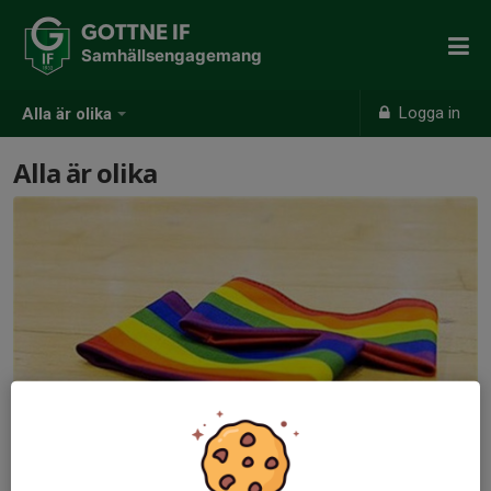
GOTTNE IF
Samhällsengagemang
Logga in
Alla är olika
Alla är olika