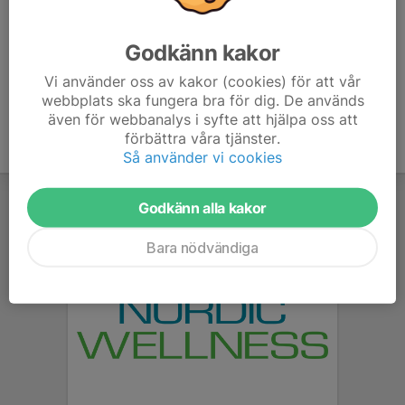
Regnbågsbindeln är en väldigt bra symbol för haraldsängen som
är öppen för alla och att vi Gottne IF står för att alla är olika och
Godkänn kakor
att olika är väldigt bra. Sedan just rätten att älska vem man vill är
en självklarhet för oss i Gottne IF
Vi använder oss av kakor (cookies) för att vår
webbplats ska fungera bra för dig. De används
även för webbanalys i syfte att hjälpa oss att
förbättra våra tjänster.
Så använder vi cookies
Godkänn alla kakor
Bara nödvändiga