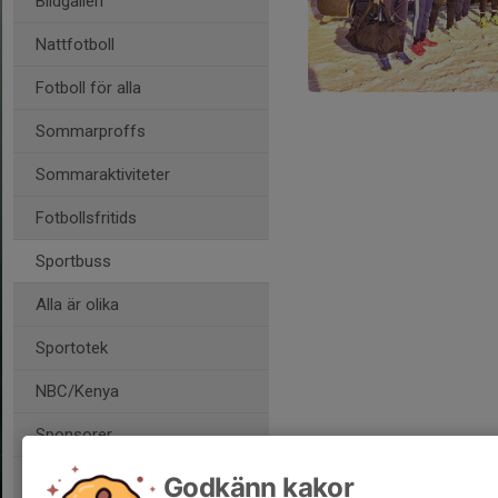
Bildgalleri
Nattfotboll
Fotboll för alla
Sommarproffs
Sommaraktiviteter
Fotbollsfritids
Sportbuss
Alla är olika
Sportotek
NBC/Kenya
Sponsorer
Godkänn kakor