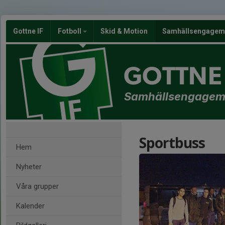
Gottne IF
Fotboll
Skid & Motion
Samhällsengagem
GOTTNE 
Samhällsengage
Sportbuss
Hem
Nyheter
Våra grupper
Kalender