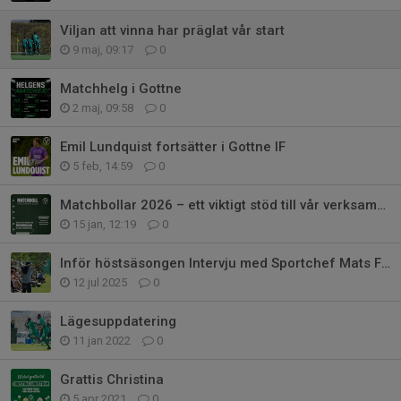
Viljan att vinna har präglat vår start
9 maj, 09:17
0
Matchhelg i Gottne
2 maj, 09:58
0
Emil Lundquist fortsätter i Gottne IF
5 feb, 14:59
0
Matchbollar 2026 – ett viktigt stöd till vår verksamhet
15 jan, 12:19
0
Inför höstsäsongen Intervju med Sportchef Mats Falck
12 jul 2025
0
Lägesuppdatering
11 jan 2022
0
Grattis Christina
5 apr 2021
0