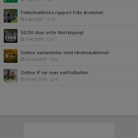
Fotbollsektions rapport från årsmötet
2 apr 2021
0
50/50 ökar inför Norrköping!
7 okt 2020
0
Gottne samarbetar med idrottsauktioner
24 nov 2019
0
Gottne IF tar över nattfotbollen
24 sep 2019
0