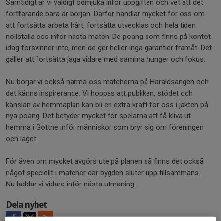
Samtidigt är vi väldigt ödmjuka inför uppgiften och vet att det
fortfarande bara är början. Därför handlar mycket för oss om
att fortsätta arbeta hårt, fortsätta utvecklas och hela tiden
nollställa oss inför nästa match. De poäng som finns på kontot
idag försvinner inte, men de ger heller inga garantier framåt. Det
gäller att fortsätta jaga vidare med samma hunger och fokus.
Nu börjar vi också närma oss matcherna på Haraldsängen och
det känns inspirerande. Vi hoppas att publiken, stödet och
känslan av hemmaplan kan bli en extra kraft för oss i jakten på
nya poäng. Det betyder mycket för spelarna att få kliva ut
hemma i Gottne inför människor som bryr sig om föreningen
och laget.
För även om mycket avgörs ute på planen så finns det också
något speciellt i matcher där bygden sluter upp tillsammans.
Nu laddar vi vidare inför nästa utmaning.
Dela nyhet