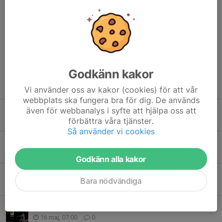
Kommentarer
Godkänn kakor
Tidigare nyheter
Vi använder oss av kakor (cookies) för att vår
webbplats ska fungera bra för dig. De används
Seriefinal väntar i Sundsvall
även för webbanalys i syfte att hjälpa oss att
förbättra våra tjänster.
16 jun, 08:51
0
Så använder vi cookies
Med fokus på kommande utmaningar
1 jun, 09:31
0
Godkänn alla kakor
Spännande avslutning på våren väntar
Bara nödvändiga
27 maj, 14:59
0
Tankar inför Lucksta Hemma
16 maj, 07:00
0