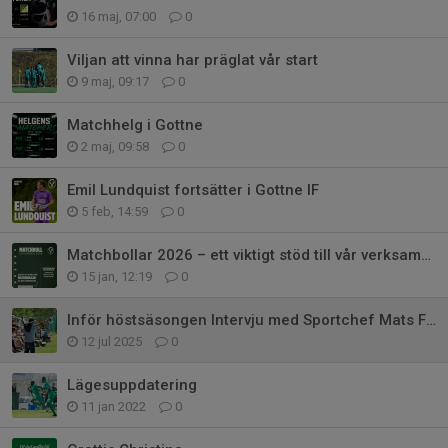
16 maj, 07:00
0
Viljan att vinna har präglat vår start
9 maj, 09:17
0
Matchhelg i Gottne
2 maj, 09:58
0
Emil Lundquist fortsätter i Gottne IF
5 feb, 14:59
0
Matchbollar 2026 – ett viktigt stöd till vår verksamhet
15 jan, 12:19
0
Inför höstsäsongen Intervju med Sportchef Mats Falck
12 jul 2025
0
Lägesuppdatering
11 jan 2022
0