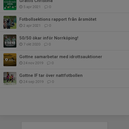
Grattis Christina
5 apr 2021
0
Fotbollsektions rapport från årsmötet
2 apr 2021
0
50/50 ökar inför Norrköping!
7 okt 2020
0
Gottne samarbetar med idrottsauktioner
24 nov 2019
0
Gottne IF tar över nattfotbollen
24 sep 2019
0