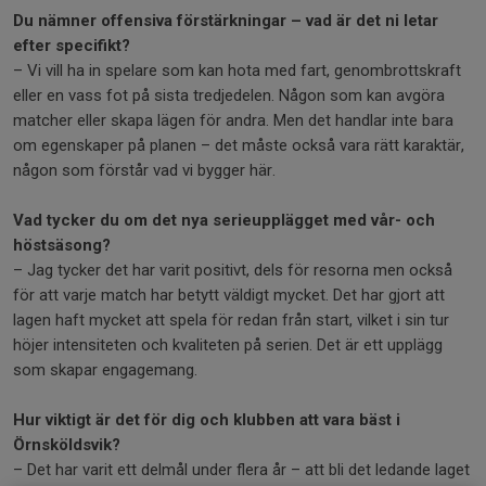
Du nämner offensiva förstärkningar – vad är det ni letar
efter specifikt?
– Vi vill ha in spelare som kan hota med fart, genombrottskraft
eller en vass fot på sista tredjedelen. Någon som kan avgöra
matcher eller skapa lägen för andra. Men det handlar inte bara
om egenskaper på planen – det måste också vara rätt karaktär,
någon som förstår vad vi bygger här.
Vad tycker du om det nya serieupplägget med vår- och
höstsäsong?
– Jag tycker det har varit positivt, dels för resorna men också
för att varje match har betytt väldigt mycket. Det har gjort att
lagen haft mycket att spela för redan från start, vilket i sin tur
höjer intensiteten och kvaliteten på serien. Det är ett upplägg
som skapar engagemang.
Hur viktigt är det för dig och klubben att vara bäst i
Örnsköldsvik?
– Det har varit ett delmål under flera år – att bli det ledande laget