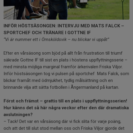
INFÖR HÖSTSÄSONGEN: INTERVJU MED MATS FALCK –
SPORTCHEF OCH TRÄNARE I GOTTNE IF
“Vi är nummer ett i Örnsköldsvik – nu blickar vi uppåt”
Efter en vårsäsong som bjöd på allt från frustration till triumf
säkrade Gottne IF till sist en plats i höstens uppflyttningsserie –
med minsta möjliga marginal framför ärkerivalen Friska Viljor.
Inför höstsäsongen tog vi pulsen på sportchef Mats Falck, som
blickar framåt med ödmjukhet, tydlig målsättning och en
brinnande vilja att sätta fotbollen i Ångermanland på kartan.
Först och främst – grattis till en plats i uppflyttningsserien!
Hur känns det så här några veckor efter den där dramatiska
avslutningen?
– Tack! Det var en vårsäsong där vi fick slita för varje poäng,
och att det till slut stod mellan oss och Friska Viljor gjorde det