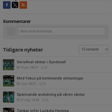
Kommentarer
Tidigare nyheter
Seriefinal väntar i Sundsvall
16 jun, 08:51
0
Med fokus på kommande utmaningar
1 jun, 09:31
0
Spännande avslutning på våren väntar
27 maj, 14:59
0
Tankar inför Lucksta Hemma