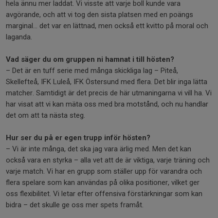
hela ännu mer laddat. Vi visste att varje boll kunde vara
avgörande, och att vi tog den sista platsen med en poängs
marginal... det var en lättnad, men också ett kvitto på moral och
laganda.
Vad säger du om gruppen ni hamnat i till hösten?
– Det är en tuff serie med många skickliga lag – Piteå,
Skellefteå, IFK Luleå, IFK Östersund med flera. Det blir inga lätta
matcher. Samtidigt är det precis de här utmaningarna vi vill ha. Vi
har visat att vi kan mäta oss med bra motstånd, och nu handlar
det om att ta nästa steg.
Hur ser du på er egen trupp inför hösten?
– Vi är inte många, det ska jag vara ärlig med. Men det kan
också vara en styrka – alla vet att de är viktiga, varje träning och
varje match. Vi har en grupp som ställer upp för varandra och
flera spelare som kan användas på olika positioner, vilket ger
oss flexibilitet. Vi letar efter offensiva förstärkningar som kan
bidra – det skulle ge oss mer spets framåt.