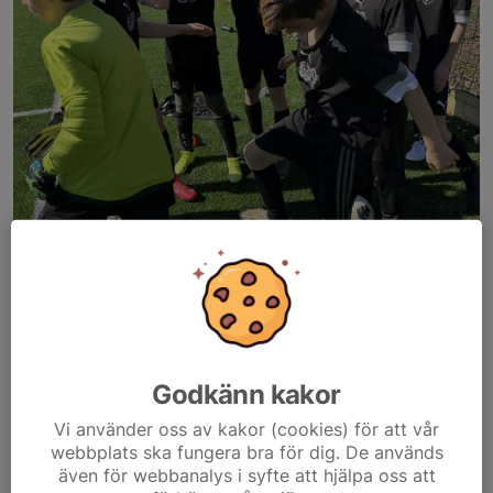
Nu har matcherna dragit igång och första laget blev P14 som
Godkänn kakor
spelade match mot Hägglunds. På kvällen så spelade även P13
Vi använder oss av kakor (cookies) för att vår
killarna sin första match. Bra jobbat alla!
webbplats ska fungera bra för dig. De används
även för webbanalys i syfte att hjälpa oss att
Nästa helg kliver även P15 in i match då vi välkomnar Själevad till