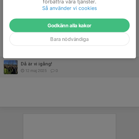
förbättra våra tjänster.
Moliden IK på söndag kl 11:00
Så använder vi cookies
Dela nyhet
Godkänn alla kakor
Bara nödvändiga
Tidigare nyheter
Då är vi igång!
12 maj 2025
0