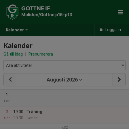
GOTTNE IF
Moliden/Gottne p15-p13
Logga in
Kalender
Kalender
Gå till idag
|
Prenumerera
Augusti 2026
1
Lör
2
19:00
Träning
20:30
Sön
Gottne
v.32