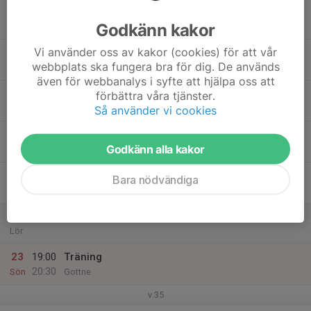
17
18:00
Träning
19:30
Godkänn kakor
Mån
Gottne
Vi använder oss av kakor (cookies) för att vår
18
webbplats ska fungera bra för dig. De används
Tis
även för webbanalys i syfte att hjälpa oss att
19
19:00
Träning
förbättra våra tjänster.
20:30
Ons
Gottne
Så använder vi cookies
20
Godkänn alla kakor
Tor
21
Bara nödvändiga
Fre
22
Lör
23
19:00
Träning
20:30
Sön
Gottne
v.35