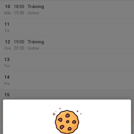
10
18:00
Träning
19:30
Mån
Gottne
11
Tis
12
19:00
Träning
20:30
Ons
Gottne
13
Tor
14
Fre
15
Lör
16
19:00
Träning
20:30
Sön
Gottne
v.34