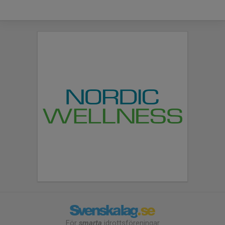
För
smarta
idrottsföreningar