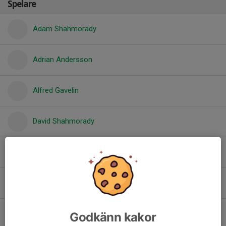
Spelare
Adam Shahmorady
Adrian Andersson
Alfred Gavelin
David Shahmorady
Edwin Söderlind
Elliott Söderlund
Enzo Bustamante
Godkänn kakor