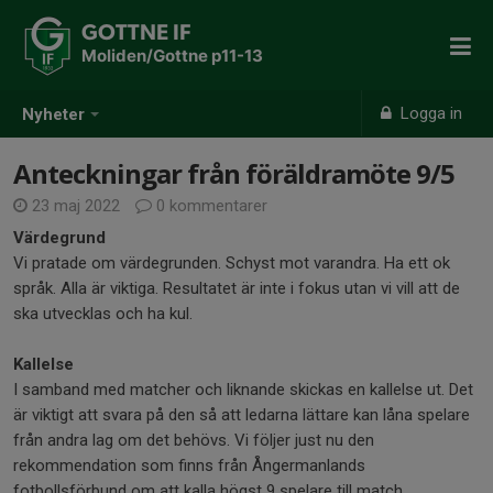
GOTTNE IF
Moliden/Gottne p11-13
Logga in
Nyheter
Anteckningar från föräldramöte 9/5
23 maj 2022
0 kommentarer
Värdegrund
Vi pratade om värdegrunden. Schyst mot varandra. Ha ett ok
språk. Alla är viktiga. Resultatet är inte i fokus utan vi vill att de
ska utvecklas och ha kul.
Kallelse
I samband med matcher och liknande skickas en kallelse ut. Det
är viktigt att svara på den så att ledarna lättare kan låna spelare
från andra lag om det behövs. Vi följer just nu den
rekommendation som finns från Ångermanlands
fotbollsförbund om att kalla högst 9 spelare till match.