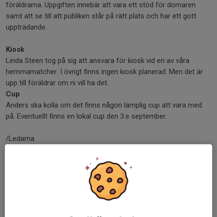
föräldrarna. Uppgiften innebär att vara ett stöd för domaren
samt att se till att publiken står på rätt plats och har ett gott
uppträdande.
Kiosk
Linda Steen tog på sig att ansvara för kiosk vid en av våra
hemmamatcher. I övrigt finns ingen kiosk planerad. Men det är
upp till föräldrar om ni vill ha det.
Cup
Anders ska kolla om det finns någon lämplig cup att vara med
på. Eventuellt finns en lokal cup den 3:e september.
/Ledarna
Dela nyhet
Kommentarer