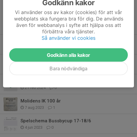
Godkänn kakor
Vi använder oss av kakor (cookies) för att vår
webbplats ska fungera bra för dig. De används
även för webbanalys i syfte att hjälpa oss att
Tidigare nyheter
förbättra våra tjänster.
Så använder vi cookies
Byte till Molidens IK
3 apr 2024
0
Godkänn alla kakor
Fotbollscamp
26 mar 2024
0
Bara nödvändiga
Tjäna pengar till p13-laget
21 feb 2024
0
Molidens IK 100 år
7 aug 2023
1
Spelschema Bussbycup 17-18/6
4 jun 2023
0