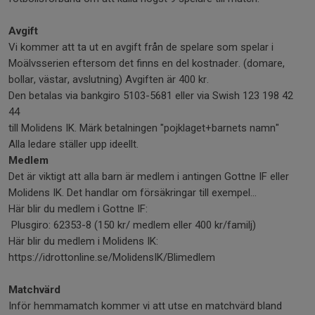
Avgift
Vi kommer att ta ut en avgift från de spelare som spelar i
Moälvsserien eftersom det finns en del kostnader. (domare,
bollar, västar, avslutning) Avgiften är 400 kr.
Den betalas via bankgiro 5103-5681 eller via Swish 123 198 42
44
till Molidens IK. Märk betalningen "pojklaget+barnets namn"
Alla ledare ställer upp ideellt.
Medlem
Det är viktigt att alla barn är medlem i antingen Gottne IF eller
Molidens IK. Det handlar om försäkringar till exempel...
Här blir du medlem i Gottne IF:
Plusgiro: 62353-8 (150 kr/ medlem eller 400 kr/familj)
Här blir du medlem i Molidens IK:
https://idrottonline.se/MolidensIK/Blimedlem
Matchvärd
Inför hemmamatch kommer vi att utse en matchvärd bland