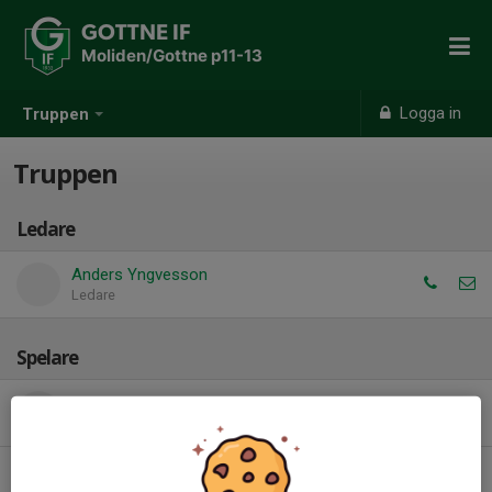
GOTTNE IF
Moliden/Gottne p11-13
Logga in
Truppen
Truppen
Ledare
Anders Yngvesson
Ledare
Spelare
Alfred Persson
Edwin Söderlind