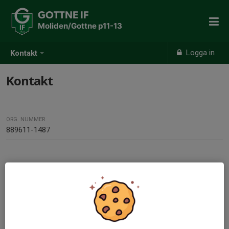
GOTTNE IF
Moliden/Gottne p11-13
Logga in
Kontakt
Kontakt
ORG. NUMMER
889611-1487