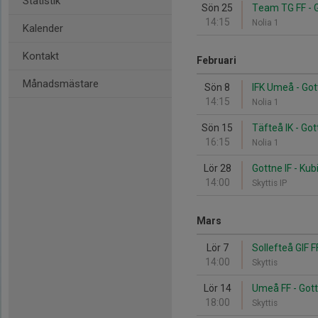
Statistik
Sön 25
Team TG FF - G
14:15
Nolia 1
Kalender
Kontakt
Februari
Månadsmästare
Sön 8
IFK Umeå - Got
14:15
Nolia 1
Sön 15
Täfteå IK - Got
16:15
Nolia 1
Lör 28
Gottne IF - Kub
14:00
Skyttis IP
Mars
Lör 7
Sollefteå GIF F
14:00
Skyttis
Lör 14
Umeå FF - Gott
18:00
Skyttis