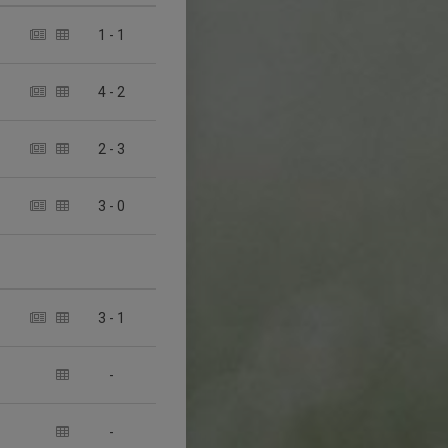
1
-
1
4
-
2
2
-
3
3
-
0
3
-
1
-
-