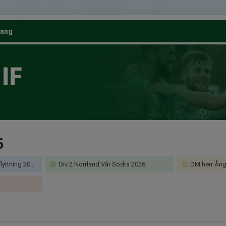
ang
IF
6
ttning 2026
Div 2 Norrland Vår Södra 2026
DM herr Ång