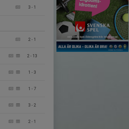
3
-
1
2
-
1
2
-
13
1
-
3
1
-
7
3
-
2
2
-
1