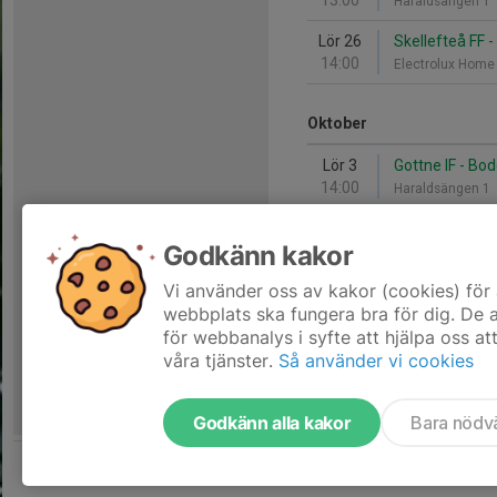
13:00
Haraldsängen 1
Lör 26
Skellefteå FF -
14:00
Electrolux Home
Oktober
Lör 3
Gottne IF - Bo
14:00
Haraldsängen 1
Lör 10
IFK Luleå - Gott
Godkänn kakor
13:00
Nyabvallen
Vi använder oss av kakor (cookies) för 
Lör 17
Gottne IF - Täf
webbplats ska fungera bra för dig. De
15:00
Haraldsängen 1
för webbanalys i syfte att hjälpa oss at
våra tjänster.
Så använder vi cookies
Godkänn alla kakor
Bara nödv
Tjäna pengar till laget