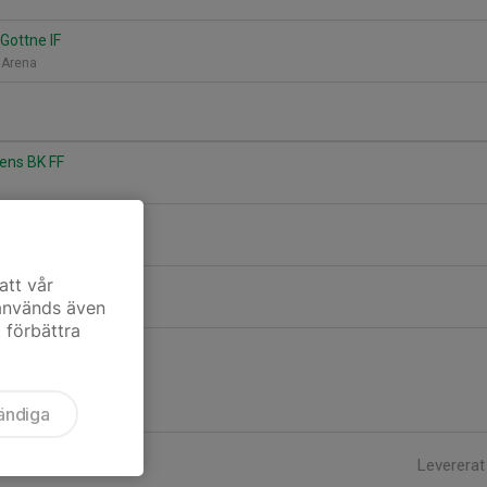
 Gottne IF
 Arena
dens BK FF
ne IF
att vår
teå IK
 används även
t förbättra
ändiga
Levererat