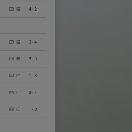
4
-
2
3
-
4
3
-
3
1
-
3
3
-
1
1
-
3