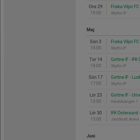
Ons 29
Friska Viljor FC
19:00
Skyttis IP
Maj
Sön 3
Friska Viljor FC
14:00
Skyttis IP
Tor 14
Gottne IF - IFK
14:00
Skyttis IP
Sön 17
Gottne IF - Luc
17:00
Skyttis IP
Lör 23
Gottne IF - Um
13:00
Haraldsängen 1
Lör 30
IFK Östersund -
13:00
Jämtkraft Aren
Juni