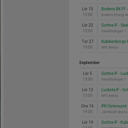
Lör 15
Bodens BK FF -
13:00
Bodens Energi 
Lör 22
Gottne IF - Ske
13:00
Haraldsängen 1
Tor 27
Kubikenborgs IF
19:00
NP3 Arena
September
Lör 5
Gottne IF - Luc
13:00
Haraldsängen 1
Lör 12
Lucksta IF - Go
13:00
NP3 Arena
Ons 16
IFK Östersund -
19:00
Jämtkraft Aren
Lör 19
Gottne IF - Kub