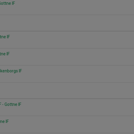
ottne IF
tne IF
tne IF
ikenborgs IF
F - Gottne IF
ne IF