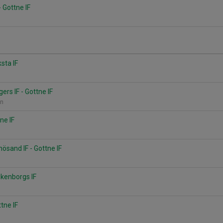
 Gottne IF
ksta IF
ers IF - Gottne IF
an
ne IF
ösand IF - Gottne IF
ikenborgs IF
ttne IF