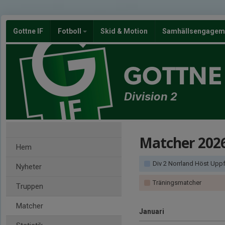
Gottne IF
Fotboll
Skid & Motion
Samhällsengagem
GOTTNE 
Division 2
Matcher 202
Hem
Div 2 Norrland Höst Uppfly
Nyheter
Träningsmatcher
Truppen
Matcher
Januari