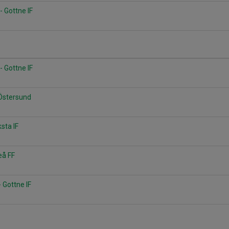
 - Gottne IF
 - Gottne IF
 Östersund
ksta IF
eå FF
 Gottne IF
a