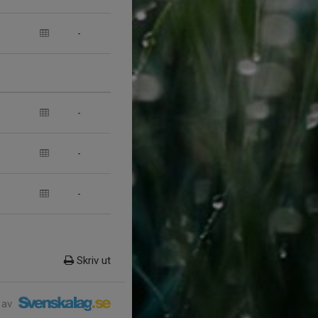
-
-
-
-
Skriv ut
 av