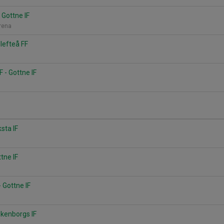
 Gottne IF
Arena
llefteå FF
 - Gottne IF
ksta IF
ttne IF
 Gottne IF
a
ikenborgs IF