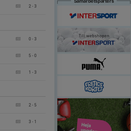
Samarbetsparters
2
-
3
0
-
3
5
-
0
1
-
3
2
-
5
3
-
1