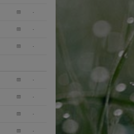
-
-
-
-
-
-
-