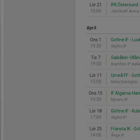
Lör 21
IFK Östersund -
13:00
Jämtkraft Arena
April
Ons 1
Gottne IF - Luc
19:30
Skyttis IP
Tis 7
Salsåker-Ullång
19:00
Kramfors IP A-pl
Lör 11
Umeå FF - Gott
13:00
Nolia Konstgräs
Ons 15
IF Älgarna-Härn
19:30
Myrans IP
Lör 18
Gottne IF - Kub
17:00
Skyttis IP
Lör 25
Fränsta IK - Go
14:00
Ånge IP