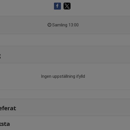
Samling 13:00
g
Ingen uppställning ifylld
eferat
ksta