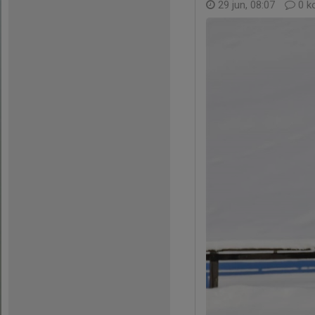
29 jun, 08:07
0 k