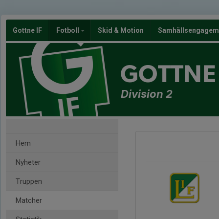
Gottne IF
Fotboll
Skid & Motion
Samhällsengagem
GOTTNE 
Division 2
Hem
Nyheter
Truppen
Matcher