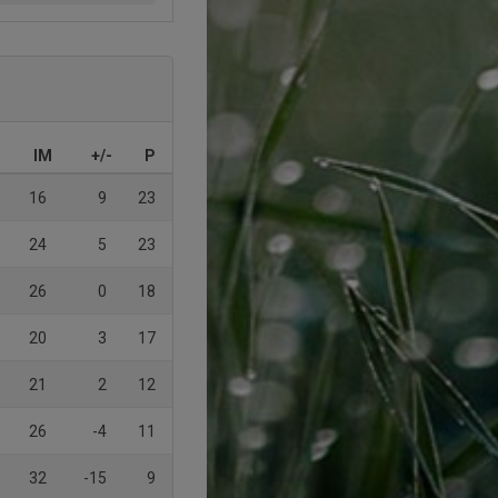
IM
+/-
P
16
9
23
24
5
23
26
0
18
20
3
17
21
2
12
26
-4
11
32
-15
9