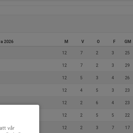
ra 2026
M
V
O
F
GM
12
7
2
3
25
12
7
2
3
29
12
5
3
4
26
12
4
5
3
23
12
2
6
4
23
12
2
5
5
22
att vår
12
2
3
7
17