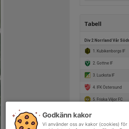
Tabell
Div 2 Norrland Vår Söd
1. Kubikenborgs IF
2. Gottne IF
3. Lucksta IF
4. IFK Östersund
5. Friska Viljor FC
6. Umeå FF
Godkänn kakor
7. Fränsta IK
Vi använder oss av kakor (cookies) för 