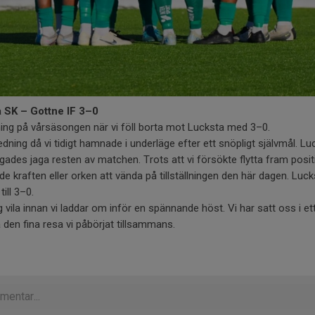
 SK – Gottne IF 3–0
ning på vårsäsongen när vi föll borta mot Lucksta med 3–0.
edning då vi tidigt hamnade i underläge efter ett snöpligt självmål. 
ingades jaga resten av matchen. Trots att vi försökte flytta fram pos
hade kraften eller orken att vända på tillställningen den här dagen. Lu
till 3–0.
 vila innan vi laddar om inför en spännande höst. Vi har satt oss i et
 den fina resa vi påbörjat tillsammans.