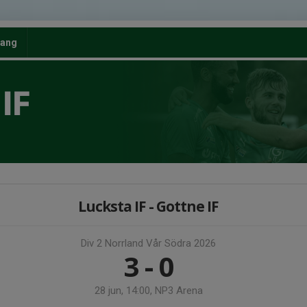
ang
IF
Lucksta IF - Gottne IF
Div 2 Norrland Vår Södra 2026
3 - 0
28 jun, 14:00, NP3 Arena