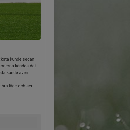
Lucksta kunde sedan
itionerna kändes det
cksta kunde även
t bra läge och ser