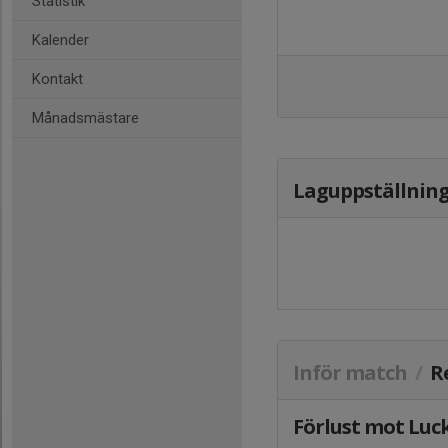
Statistik
Kalender
Kontakt
Månadsmästare
Laguppställnin
Inför match
/
R
Förlust mot Luc