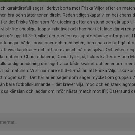
och karaktärsfull seger i derbyt borta mot Friska Viljor efter en matc
chen bra och sätter tonen direkt. Redan tidigt skapar vi en het chans 
et är det Friska Viljor som får utdelning efter en stund och går upp til
 blir lite ängsliga, tappar initiativet och hamnar i ett läge där vi reage
och går upp till 3–0, vilket ger oss en rejäl uppförsbacke inför paus. I 
justeringar, både i positioner och med byten, och enas om att gå ut o
tt visa karaktär – och att ta revansch på oss själva. Och vilken resp
la matchen. Chris reducerar, Daniel fyller på, Lukas kvitterar – och Ma
fullständig urladdning där laget visar både kvalitet och en enorm ment
ll på matchen. Vi är närmare ett 3–5-mål än att Friska Viljor ska kom
tt moget sätt. Det här är en seger som säger mycket om gruppen. Att
 än bara fotbollskunnande – det kräver vilja, mod och en stark lagmora
ed oss känslan och laddar om inför nästa match mot IFK Östersund d