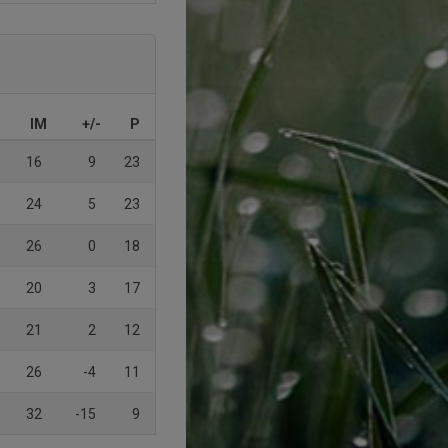
IM
+/-
P
16
9
23
24
5
23
26
0
18
20
3
17
21
2
12
26
-4
11
32
-15
9