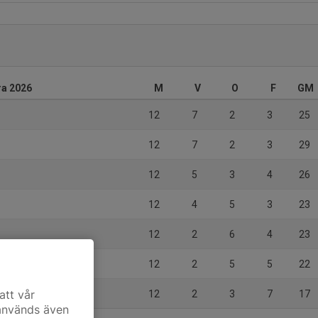
ra 2026
M
V
O
F
GM
12
7
2
3
25
12
7
2
3
29
12
5
3
4
26
12
4
5
3
23
12
2
6
4
23
12
2
5
5
22
att vår
12
2
3
7
17
 används även