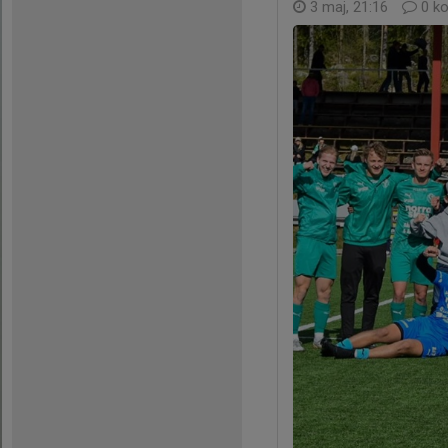
3 maj, 21:16
0 k