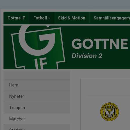
Gottne IF
Fotboll
Skid & Motion
Samhällsengagem
GOTTNE 
Division 2
Hem
Nyheter
Truppen
Matcher