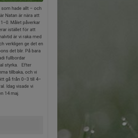
h som hade allt – och
där Natan är nära att
l 1–0. Målet påverkar
rar istället för att
halvtid är vi raka med
ch verkligen ge det en
ons det blir. På bara
di fullbordar
al styrka. Efter
ma tillbaka, och vi
 gå från 0–3 till 4–
l. Idag visade vi
en 14 maj.