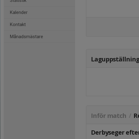
Statistik
Kalender
Kontakt
Månadsmästare
Laguppställnin
Inför match
/
R
Derbyseger efte