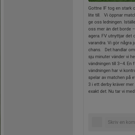
Gottne IF tog en stark 
lite till. Vi öppnar mat
ge oss ledningen. Iställ
oss mer än det borde – vi
agera. FV utnyttjar det 
varandra. Vi gör några 
chans. Det handlar om a
sju minuter vänder vi he
vändningen till 3–4. En 
vändningen har vi kontro
spelar av matchen på e
3 i ett derby kräver mer
exakt det. Nu tar vi m