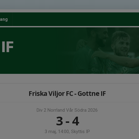
ang
IF
Friska Viljor FC - Gottne IF
Div 2 Norrland Vår Södra 2026
3 - 4
3 maj, 14:00, Skyttis IP