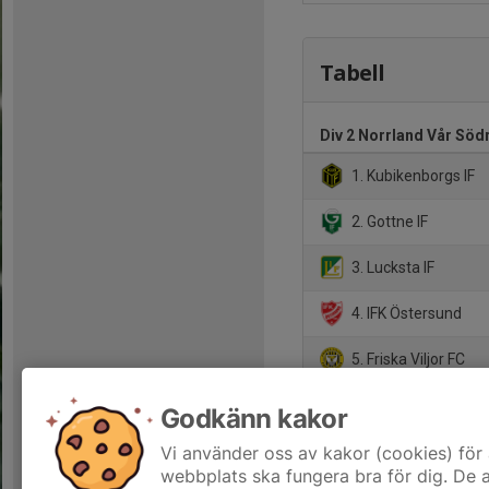
Tabell
Div 2 Norrland Vår Söd
1. Kubikenborgs IF
2. Gottne IF
3. Lucksta IF
4. IFK Östersund
5. Friska Viljor FC
6. Umeå FF
Godkänn kakor
Vi använder oss av kakor (cookies) för 
7. Fränsta IK
webbplats ska fungera bra för dig. De