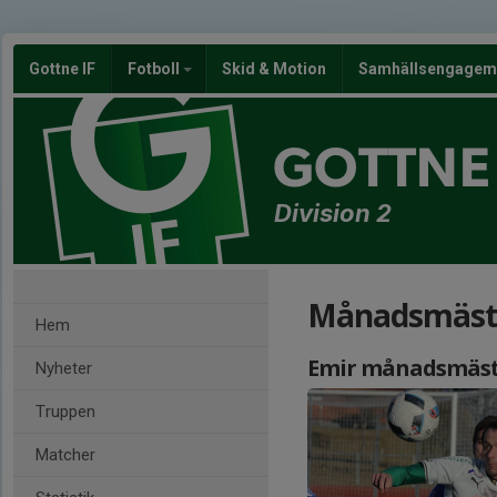
Gottne IF
Fotboll
Skid & Motion
Samhällsengagem
GOTTNE 
Division 2
Månadsmäst
Hem
Emir månadsmästa
Nyheter
Truppen
Matcher