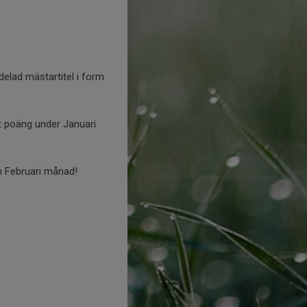
elad mästartitel i form
ket poäng under Januari
an Februari månad!