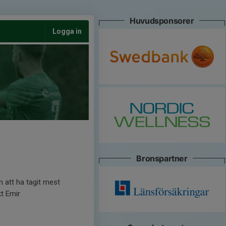
Huvudsponsorer
Logga in
Bronspartner
 att ha tagit mest
kt Emir