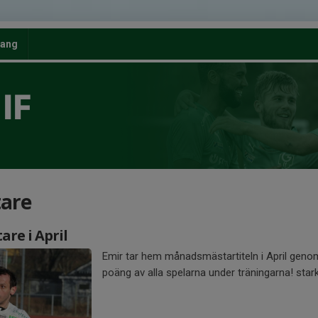
ang
IF
are
re i April
Emir tar hem månadsmästartiteln i April genom
poäng av alla spelarna under träningarna! star