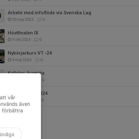
Arbete med infoflöde via Svenska Lag
30 maj 2025
0
Höstfinalen IX
9 okt 2024
0
Nybörjarkurs VT -24
9 maj 2024
0
Kallelse årsmöte
16 feb 2024
0
Nytt skytteår 2024
att vår
10 jan 2024
0
 används även
t förbättra
ändiga