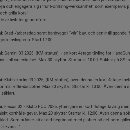
lja och engagera sig i "runt-omkring-verksamhet" som exempelvis 
 och grilla korv!
de aktiviteter genomförs:
i:
Städ-/arbetsdag samt banbygge i "vår" bay, och den intilliggande, f
göra tävlingarna. Start 17:00.
i:
Gemini 03 2026, (KM-status), - en kort 4stage tävling för HandGun
line i all sin enkelhet. Max 30 skyttar. Startar kl. 10:00. Sökbar på SSI s
i:
Klubb-kortis 03 2026, (KM-status), även denna en kort 4stage tävl
r mini-rifle-discipline. Max 20 skyttar. Startar kl. 10:00. Även denna 
 såklart.
i:
Flexus 02 - Klubb PCC 2026, ytterligare en kort 4stage tävling men
skt korthålls-gevär. Max 20 skyttar Startar kl. 12:00. Även denna sö
klart. Som ni läser så är det begränsat med platser så det som gäller
till kvarn...."