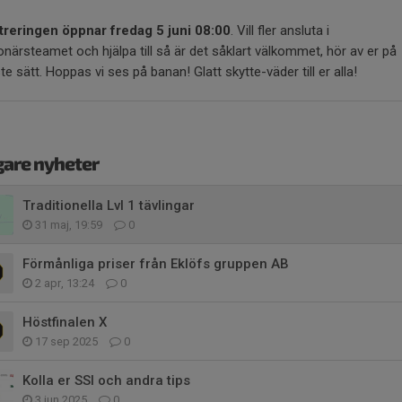
treringen öppnar fredag 5 juni 08:00
. Vill fler ansluta i
onärsteamet och hjälpa till så är det såklart välkommet, hör av er på
te sätt. Hoppas vi ses på banan! Glatt skytte-väder till er alla!
gare nyheter
Traditionella Lvl 1 tävlingar
31 maj, 19:59
0
Förmånliga priser från Eklöfs gruppen AB
2 apr, 13:24
0
Höstfinalen X
17 sep 2025
0
Kolla er SSI och andra tips
3 jun 2025
0