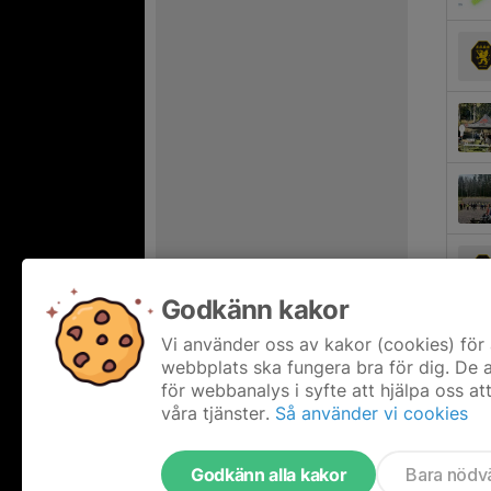
Godkänn kakor
Vi använder oss av kakor (cookies) för 
webbplats ska fungera bra för dig. De
för webbanalys i syfte att hjälpa oss at
våra tjänster.
Så använder vi cookies
Godkänn alla kakor
Bara nödv