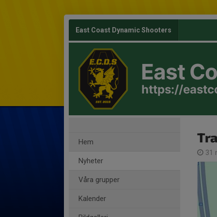
East Coast Dynamic Shooters
East C
https://east
Tra
Hem
31 
Nyheter
Våra grupper
Kalender