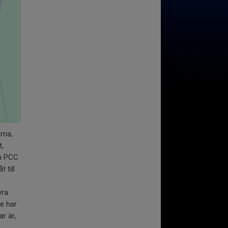
rna,
t,
ch PCC
 till
yra
te har
r är,