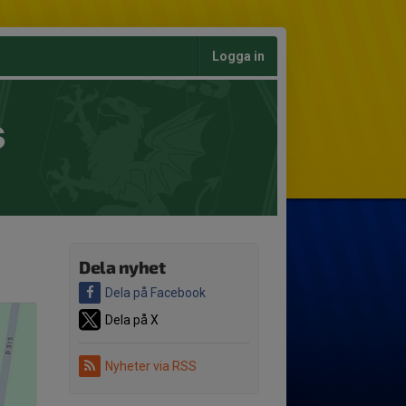
Logga in
s
Dela nyhet
Dela på Facebook
Dela på X
Nyheter via RSS