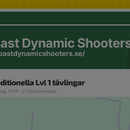
oast Dynamic Shooter
coastdynamicshooters.se/
ditionella Lvl 1 tävlingar
maj, 19:59
0 kommentarer