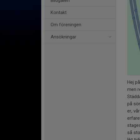
Bildgalleri
Kontakt
Om föreningen
Ansökningar
Hej på
men re
Städd
på sön
er, vå
erfare
stages
så sto
likt t