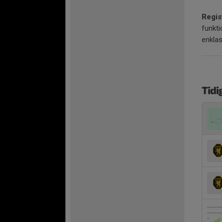
Regis
funkti
enklas
Tidi