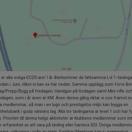
 er alla soliga ECDS:are! I år återkommer de lättsamma Lvl 1-tävlinga
dan i Juni, vilket ni kan se här nedan. Samma upplägg som förra åre
ag/Prepp/Bygg på fredagen, Handgun på lördagen samt Mini-rifle o
dagen, som i år även är KM. Även denna gång riktar vi oss främst inåt
ra medlemmar, så man i en lugn och prestigelös miljö kan bygga en
nhetsbank i goda vänners lag. Alla tre tävlingarna är level 1 och har f
. Prioritet till denna helgs aktiviteter är klubbens medlemmar som in
r erfarenhet av att vara på tävling eller hantera SSI. Övriga medlemma
idigare, välkomna i mån av plats. Faddrar/Mentorer kan ju exempelvis