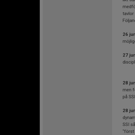
medfö
tavlor
Följan
26 jun
möjlig
27 jun
discip
28 jun
men fö
på SSI
28 jun
dynami
SSI så
"först 