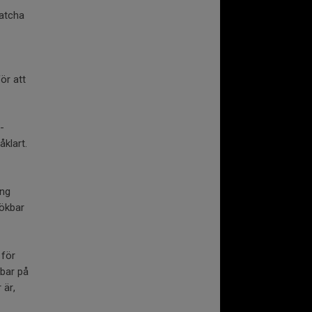
patcha
ör att
-
åklart.
ing
sökbar
 för
kbar på
 är,