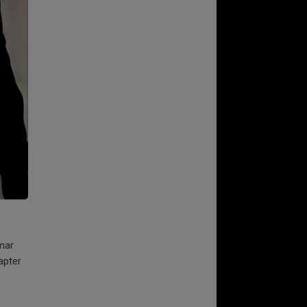
mar
apter