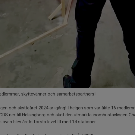
edlemmar, skyttevänner och samarbetspartners!
gen och skytteåret 2024 är igång! I helgen som var åkte 16 medlem
CDS ner till Helsingborg och sköt den utmärkta inomhustävlingen Ch
m även blev årets första level III med 14 stationer.