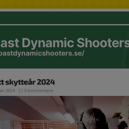
oast Dynamic Shooter
coastdynamicshooters.se/
t skytteår 2024
jan 2024
0 kommentarer