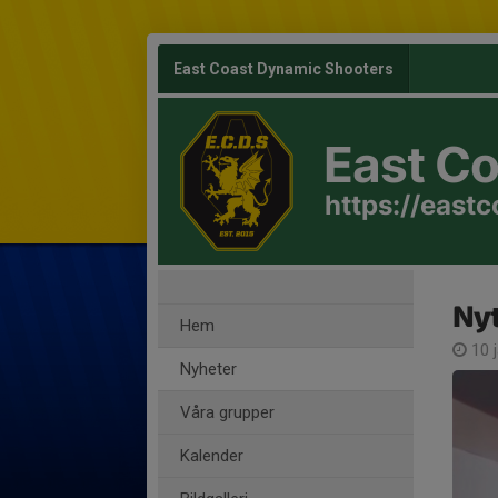
East Coast Dynamic Shooters
East C
https://east
Nyt
Hem
10 
Nyheter
Våra grupper
Kalender