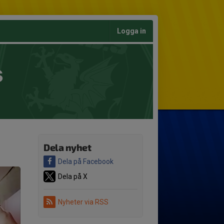
Logga in
s
Dela nyhet
Dela på Facebook
Dela på X
Nyheter via RSS