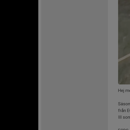
Hej m
Säson
från E
III so