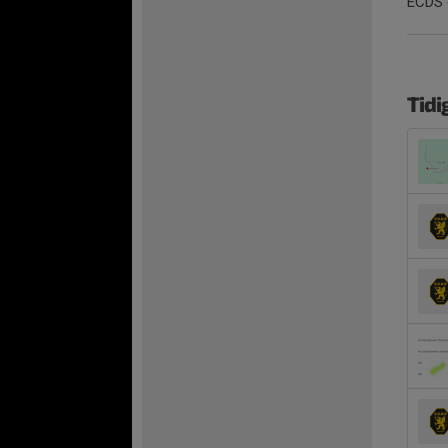
ECDS ö
Tidi