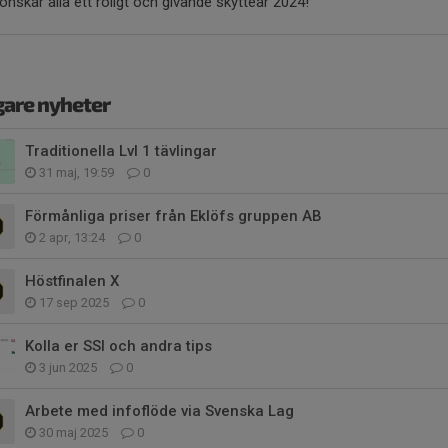
nskar alla ett roligt och givande skytteår 2024!
gare nyheter
Traditionella Lvl 1 tävlingar
31 maj, 19:59
0
Förmånliga priser från Eklöfs gruppen AB
2 apr, 13:24
0
Höstfinalen X
17 sep 2025
0
Kolla er SSI och andra tips
3 jun 2025
0
Arbete med infoflöde via Svenska Lag
30 maj 2025
0